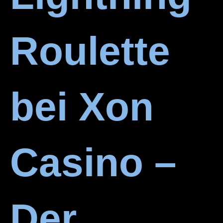
Roulette
bei Xon
Casino –
Der