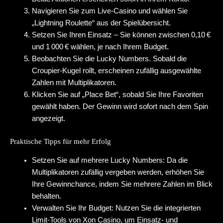
Navigieren Sie zum Live‑Casino und wählen Sie
„Lightning Roulette“ aus der Spielübersicht.
Setzen Sie Ihren Einsatz – Sie können zwischen 0,10 €
und 1 000 € wählen, je nach Ihrem Budget.
Beobachten Sie die Lucky Numbers. Sobald die
Croupier‑Kugel rollt, erscheinen zufällig ausgewählte
Zahlen mit Multiplikatoren.
Klicken Sie auf „Place Bet“, sobald Sie Ihre Favoriten
gewählt haben. Der Gewinn wird sofort nach dem Spin
angezeigt.
Praktische Tipps für mehr Erfolg
Setzen Sie auf mehrere Lucky Numbers: Da die
Multiplikatoren zufällig vergeben werden, erhöhen Sie
Ihre Gewinnchance, indem Sie mehrere Zahlen im Blick
behalten.
Verwalten Sie Ihr Budget: Nutzen Sie die integrierten
Limit‑Tools von Xon Casino, um Einsatz‑ und