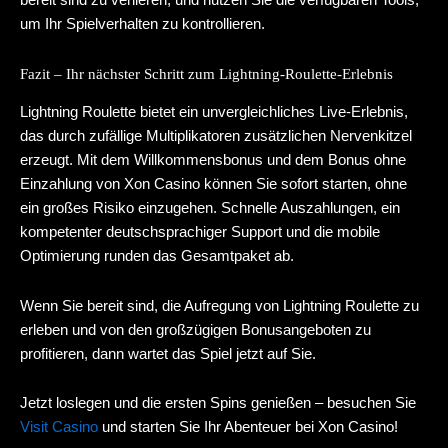
bereit sind zu verlieren, und nutzen Sie die verfügbaren Tools,
um Ihr Spielverhalten zu kontrollieren.
Fazit – Ihr nächster Schritt zum Lightning‑Roulette‑Erlebnis
Lightning Roulette bietet ein unvergleichliches Live‑Erlebnis,
das durch zufällige Multiplikatoren zusätzlichen Nervenkitzel
erzeugt. Mit dem Willkommensbonus und dem Bonus ohne
Einzahlung von Xon Casino können Sie sofort starten, ohne
ein großes Risiko einzugehen. Schnelle Auszahlungen, ein
kompetenter deutschsprachiger Support und die mobile
Optimierung runden das Gesamtpaket ab.
Wenn Sie bereit sind, die Aufregung von Lightning Roulette zu
erleben und von den großzügigen Bonusangeboten zu
profitieren, dann wartet das Spiel jetzt auf Sie.
Jetzt loslegen und die ersten Spins genießen – besuchen Sie
Visit Casino
und starten Sie Ihr Abenteuer bei Xon Casino!