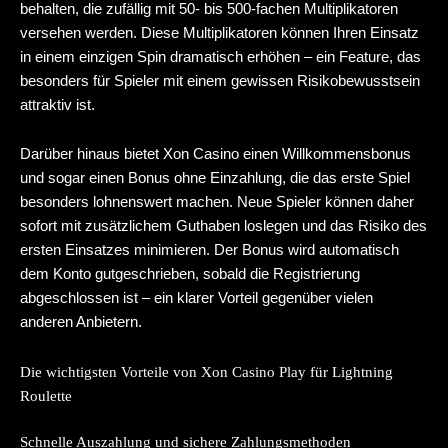
behalten, die zufällig mit 50‑ bis 500‑fachen Multiplikatoren
versehen werden. Diese Multiplikatoren können Ihren Einsatz
in einem einzigen Spin dramatisch erhöhen – ein Feature, das
besonders für Spieler mit einem gewissen Risikobewusstsein
attraktiv ist.
Darüber hinaus bietet Xon Casino einen Willkommensbonus
und sogar einen Bonus ohne Einzahlung, die das erste Spiel
besonders lohnenswert machen. Neue Spieler können daher
sofort mit zusätzlichem Guthaben loslegen und das Risiko des
ersten Einsatzes minimieren. Der Bonus wird automatisch
dem Konto gutgeschrieben, sobald die Registrierung
abgeschlossen ist – ein klarer Vorteil gegenüber vielen
anderen Anbietern.
Die wichtigsten Vorteile von Xon Casino Play für Lightning
Roulette
Schnelle Auszahlung und sichere Zahlungsmethoden