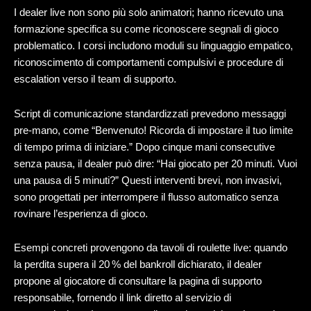
I dealer live non sono più solo animatori; hanno ricevuto una
formazione specifica su come riconoscere segnali di gioco
problematico. I corsi includono moduli su linguaggio empatico,
riconoscimento di comportamenti compulsivi e procedure di
escalation verso il team di supporto.
Script di comunicazione standardizzati prevedono messaggi
pre‑mano, come “Benvenuto! Ricorda di impostare il tuo limite
di tempo prima di iniziare.” Dopo cinque mani consecutive
senza pausa, il dealer può dire: “Hai giocato per 20 minuti. Vuoi
una pausa di 5 minuti?” Questi interventi brevi, non invasivi,
sono progettati per interrompere il flusso automatico senza
rovinare l’esperienza di gioco.
Esempi concreti provengono da tavoli di roulette live: quando
la perdita supera il 20 % del bankroll dichiarato, il dealer
propone al giocatore di consultare la pagina di supporto
responsabile, fornendo il link diretto al servizio di