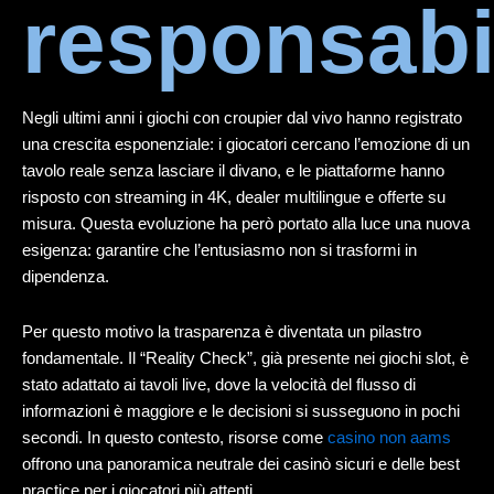
responsabi
Negli ultimi anni i giochi con croupier dal vivo hanno registrato
una crescita esponenziale: i giocatori cercano l’emozione di un
tavolo reale senza lasciare il divano, e le piattaforme hanno
risposto con streaming in 4K, dealer multilingue e offerte su
misura. Questa evoluzione ha però portato alla luce una nuova
esigenza: garantire che l’entusiasmo non si trasformi in
dipendenza.
Per questo motivo la trasparenza è diventata un pilastro
fondamentale. Il “Reality Check”, già presente nei giochi slot, è
stato adattato ai tavoli live, dove la velocità del flusso di
informazioni è maggiore e le decisioni si susseguono in pochi
secondi. In questo contesto, risorse come
casino non aams
offrono una panoramica neutrale dei casinò sicuri e delle best
practice per i giocatori più attenti.