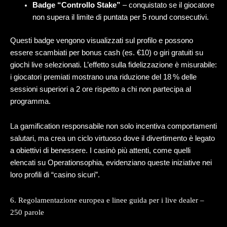
Badge “Controllo Stake”
– conquistato se il giocatore
non supera il limite di puntata per 5 round consecutivi.
Questi badge vengono visualizzati sul profilo e possono
essere scambiati per bonus cash (es. €10) o giri gratuiti su
giochi live selezionati. L’effetto sulla fidelizzazione è misurabile:
i giocatori premiati mostrano una riduzione del 18 % delle
sessioni superiori a 2 ore rispetto a chi non partecipa al
programma.
La gamification responsabile non solo incentiva comportamenti
salutari, ma crea un ciclo virtuoso dove il divertimento è legato
a obiettivi di benessere. I casinò più attenti, come quelli
elencati su Operationsophia, evidenziano queste iniziative nei
loro profili di “casino sicuri”.
6. Regolamentazione europea e linee guida per i live dealer –
250 parole