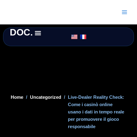
Skip
to
content
DOC.
Home
/
Uncategorized
/
Live‑Dealer Reality Check:
Come i casinò online
usano i dati in tempo reale
per promuovere il gioco
responsabile