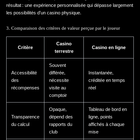
résultat : une expérience personnalisée qui dépasse largement
les possibilités d’un casino physique.
3. Comparaison des critères de valeur perçue par le joueur
Casino
Critère
Casino en ligne
terrestre
Souvent
Accessibilité
différée,
Instantanée,
des
nécessite
créditée en temps
récompenses
visite au
réel
comptoir
Opaque,
Tableau de bord en
Transparence
dépend des
ligne, points
du calcul
rapports du
affichés à chaque
club
mise