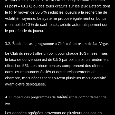
« Silver ». Les points peuvent être échangés contre du cash
(1 point = 0,01 €) ou des tours gratuits sur les jeux Betsoft, dont
le RTP moyen de 96,5 % séduit les joueurs à la recherche de
volatilité moyenne. Le système propose également un bonus
mensuel de 10 % de cash‑back, crédité automatiquement sur
le portefeuille du joueur.
3.2. Étude de cas : programme « Club » d’un resort de Las Vegas
Le Club du resort offre un point pour chaque 10 $ misés, mais
le taux de conversion est de 0,5 $ par point, soit un rendement
effectif de 5 %. Les récompenses comprennent des dîners
dans les restaurants étoilés et des surclassements de
chambre, mais nécessitent souvent plusieurs mois d’activité
avant d’être débloquées.
4. L’impact des programmes de fidélité sur le comportement de
jeu
Les données agrégées provenant de plusieurs casinos en