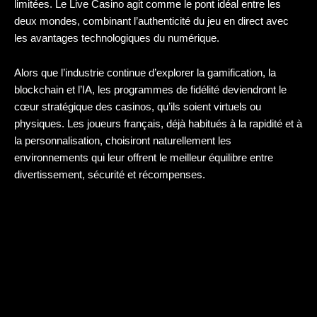
limitées. Le Live Casino agit comme le pont idéal entre les
deux mondes, combinant l’authenticité du jeu en direct avec
les avantages technologiques du numérique.
Alors que l’industrie continue d’explorer la gamification, la
blockchain et l’IA, les programmes de fidélité deviendront le
cœur stratégique des casinos, qu’ils soient virtuels ou
physiques. Les joueurs français, déjà habitués à la rapidité et à
la personnalisation, choisiront naturellement les
environnements qui leur offrent le meilleur équilibre entre
divertissement, sécurité et récompenses.