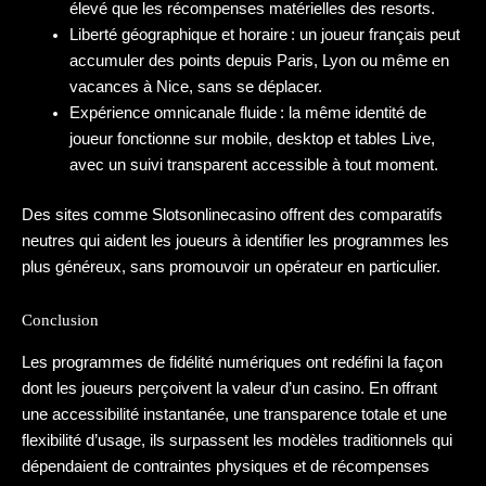
élevé que les récompenses matérielles des resorts.
Liberté géographique et horaire : un joueur français peut
accumuler des points depuis Paris, Lyon ou même en
vacances à Nice, sans se déplacer.
Expérience omnicanale fluide : la même identité de
joueur fonctionne sur mobile, desktop et tables Live,
avec un suivi transparent accessible à tout moment.
Des sites comme Slotsonlinecasino offrent des comparatifs
neutres qui aident les joueurs à identifier les programmes les
plus généreux, sans promouvoir un opérateur en particulier.
Conclusion
Les programmes de fidélité numériques ont redéfini la façon
dont les joueurs perçoivent la valeur d’un casino. En offrant
une accessibilité instantanée, une transparence totale et une
flexibilité d’usage, ils surpassent les modèles traditionnels qui
dépendaient de contraintes physiques et de récompenses