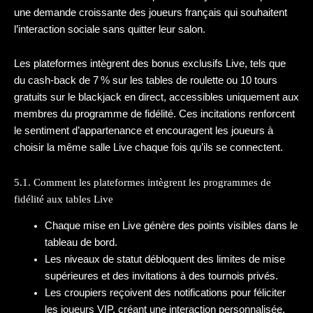
une demande croissante des joueurs français qui souhaitent
l’interaction sociale sans quitter leur salon.
Les plateformes intègrent des bonus exclusifs Live, tels que
du cash‑back de 7 % sur les tables de roulette ou 10 tours
gratuits sur le blackjack en direct, accessibles uniquement aux
membres du programme de fidélité. Ces incitations renforcent
le sentiment d’appartenance et encouragent les joueurs à
choisir la même salle Live chaque fois qu’ils se connectent.
5.1. Comment les plateformes intègrent les programmes de
fidélité aux tables Live
Chaque mise en Live génère des points visibles dans le
tableau de bord.
Les niveaux de statut débloquent des limites de mise
supérieures et des invitations à des tournois privés.
Les croupiers reçoivent des notifications pour féliciter
les joueurs VIP, créant une interaction personnalisée.