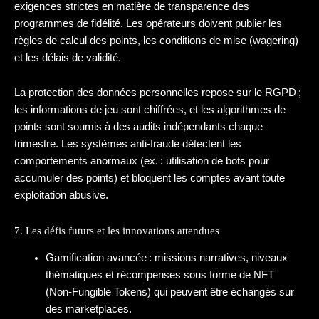
exigences strictes en matière de transparence des
programmes de fidélité. Les opérateurs doivent publier les
règles de calcul des points, les conditions de mise (wagering)
et les délais de validité.
La protection des données personnelles repose sur le RGPD ;
les informations de jeu sont chiffrées, et les algorithmes de
points sont soumis à des audits indépendants chaque
trimestre. Les systèmes anti‑fraude détectent les
comportements anormaux (ex. : utilisation de bots pour
accumuler des points) et bloquent les comptes avant toute
exploitation abusive.
7. Les défis futurs et les innovations attendues
Gamification avancée : missions narratives, niveaux
thématiques et récompenses sous forme de NFT
(Non‑Fungible Tokens) qui peuvent être échangés sur
des marketplaces.