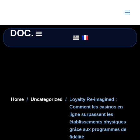
Skip
to
content
DOC.
Home
/
Uncategorized
/
Loyalty Re‑imagined :
Comment les casinos en
ligne surpassent les
établissements physiques
grâce aux programmes de
fidélité