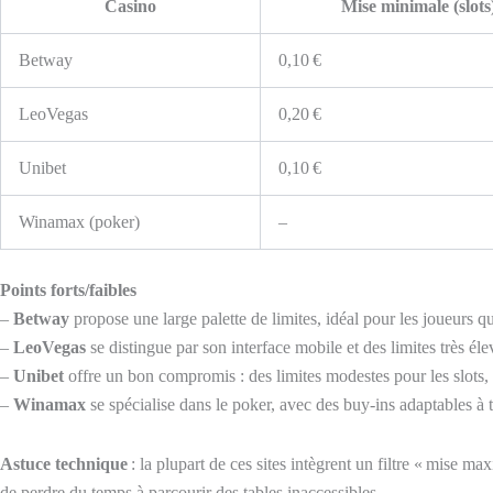
Casino
Mise minimale (slots
Betway
0,10 €
LeoVegas
0,20 €
Unibet
0,10 €
Winamax (poker)
–
Points forts/faibles
–
Betway
propose une large palette de limites, idéal pour les joueurs 
–
LeoVegas
se distingue par son interface mobile et des limites très éle
–
Unibet
offre un bon compromis : des limites modestes pour les slots, 
–
Winamax
se spécialise dans le poker, avec des buy‑ins adaptables à t
Astuce technique
: la plupart de ces sites intègrent un filtre « mise m
de perdre du temps à parcourir des tables inaccessibles.