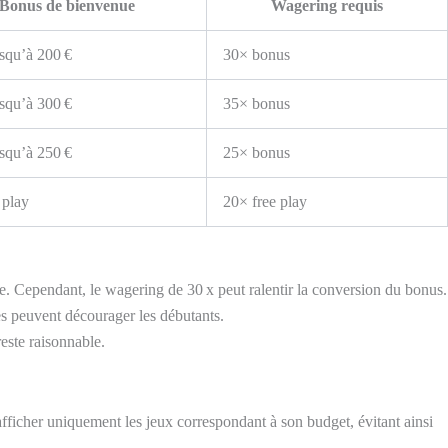
Bonus de bienvenue
Wagering requis
squ’à 200 €
30× bonus
squ’à 300 €
35× bonus
squ’à 250 €
25× bonus
 play
20× free play
e. Cependant, le wagering de 30 x peut ralentir la conversion du bonus.
ctes peuvent décourager les débutants.
este raisonnable.
t afficher uniquement les jeux correspondant à son budget, évitant ainsi