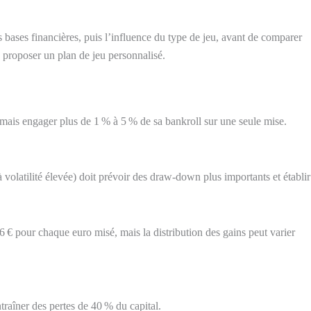
s bases financières, puis l’influence du type de jeu, avant de comparer
e proposer un plan de jeu personnalisé.
amais engager plus de 1 % à 5 % de sa bankroll sur une seule mise.
 à volatilité élevée) doit prévoir des draw‑down plus importants et établir
€ pour chaque euro misé, mais la distribution des gains peut varier
raîner des pertes de 40 % du capital.