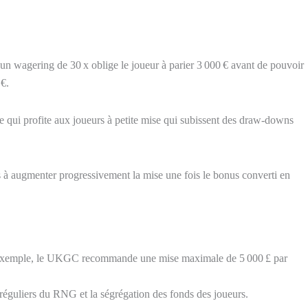
un wagering de 30 x oblige le joueur à parier 3 000 € avant de pouvoir
 €.
e qui profite aux joueurs à petite mise qui subissent des draw‑downs
is à augmenter progressivement la mise une fois le bonus converti en
ar exemple, le UKGC recommande une mise maximale de 5 000 £ par
 réguliers du RNG et la ségrégation des fonds des joueurs.