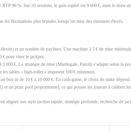
RTP 96 %. Sur 10 sessions, le gain espéré est 9 600 €, mais le draw‑dow
 les fluctuations plus brutales lorsqu’on mise des montants élevés.
 élevée) et un nombre de paylines. Une machine à 5 € de mise minimale e
 € pour viser le jackpot.
 à 5 000 €. La stratégie de mise (Martingale, Paroli) s’adapte selon la 
ue les tables « high‑roller » imposent 100 € minimum.
nt un buy‑in de 10 € à 10 000 €. En cash‑game, le choix du stake dépend
 €) et un prize pool proportionnel, ce qui pousse les joueurs à calibrer l
oit aligner son style (action rapide, stratégie profonde, recherche de j