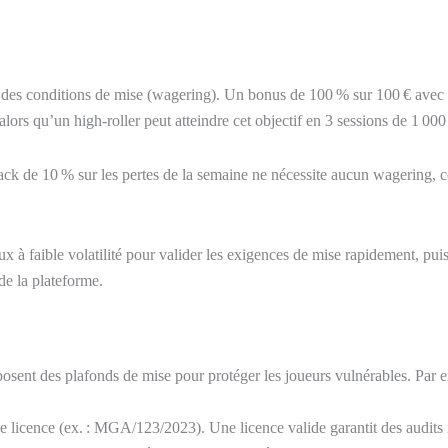
ec des conditions de mise (wagering). Un bonus de 100 % sur 100 € avec 
 alors qu’un high‑roller peut atteindre cet objectif en 3 sessions de 1 000
ack de 10 % sur les pertes de la semaine ne nécessite aucun wagering, c
ux à faible volatilité pour valider les exigences de mise rapidement, pu
 de la plateforme.
osent des plafonds de mise pour protéger les joueurs vulnérables. P
de licence (ex. : MGA/123/2023). Une licence valide garantit des audits