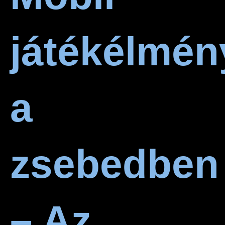
játékélmén
a
zsebedben
– Az