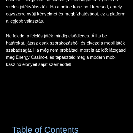
széles játékválaszték. Ha a online kaszinó-t keresed, amely
egyszerre nyújt kényelmet és megbízhatóságot, ez a platform
a legjobb választás.
Ne feledd, a felelős játék mindig elsődleges. Állíts be
határokat, játssz csak szórakozásból, és élvezd a mobil játék
szabadságát. Ha még nem próbáltad, most itt az idő: látogasd
meg Energy Casino‑t, és tapasztald meg a modern mobil
kaszinó előnyeit saját szemeddel!
Table of Contents