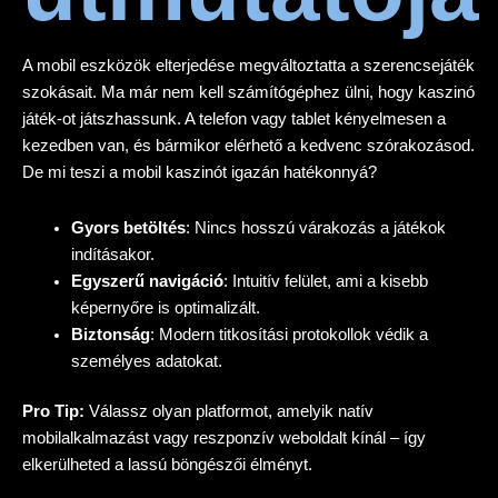
A mobil eszközök elterjedése megváltoztatta a szerencsejáték
szokásait. Ma már nem kell számítógéphez ülni, hogy kaszinó
játék-ot játszhassunk. A telefon vagy tablet kényelmesen a
kezedben van, és bármikor elérhető a kedvenc szórakozásod.
De mi teszi a mobil kaszinót igazán hatékonnyá?
Gyors betöltés
: Nincs hosszú várakozás a játékok
indításakor.
Egyszerű navigáció
: Intuitív felület, ami a kisebb
képernyőre is optimalizált.
Biztonság
: Modern titkosítási protokollok védik a
személyes adatokat.
Pro Tip:
Válassz olyan platformot, amelyik natív
mobilalkalmazást vagy reszponzív weboldalt kínál – így
elkerülheted a lassú böngészői élményt.