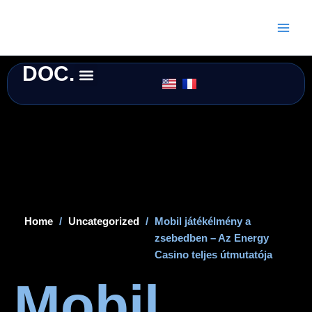
Skip
to
content
DOC.
Home
/
Uncategorized
/
Mobil játékélmény a
zsebedben – Az Energy
Casino teljes útmutatója
Mobil