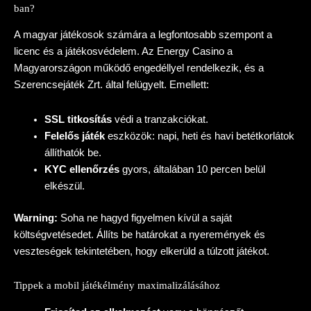
ban?
A magyar játékosok számára a legfontosabb szempont a
licenc és a játékosvédelem. Az Energy Casino a
Magyarországon működő engedéllyel rendelkezik, és a
Szerencsejáték Zrt. által felügyelt. Emellett:
SSL titkosítás
védi a tranzakciókat.
Felelős játék
eszközök: napi, heti és havi betétkorlátok
állíthatók be.
KYC ellenőrzés
gyors, általában 10 percen belül
elkészül.
Warning:
Soha ne hagyd figyelmen kívül a saját
költségvetésedet. Állíts be határokat a nyeremények és
veszteségek tekintetében, hogy elkerüld a túlzott játékot.
Tippek a mobil játékélmény maximalizálásához