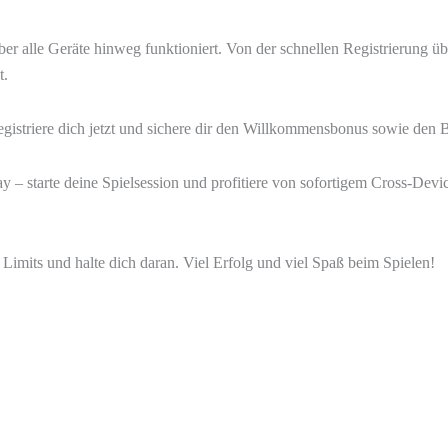
über alle Geräte hinweg funktioniert. Von der schnellen Registrierung 
t.
registriere dich jetzt und sichere dir den Willkommensbonus sowie den
y – starte deine Spielsession und profitiere von sofortigem Cross‑De
Limits und halte dich daran. Viel Erfolg und viel Spaß beim Spielen!