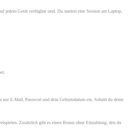
uf jedem Gerät verfügbar sind. Du startest eine Session am Laptop,
er.
bst nur E‑Mail, Passwort und dein Geburtsdatum ein. Sobald du deine
ispielen. Zusätzlich gibt es einen Bonus ohne Einzahlung, den du