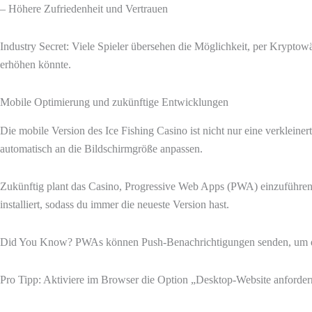
– Höhere Zufriedenheit und Vertrauen
Industry Secret: Viele Spieler übersehen die Möglichkeit, per Kryptow
erhöhen könnte.
Mobile Optimierung und zukünftige Entwicklungen
Die mobile Version des Ice Fishing Casino ist nicht nur eine verklein
automatisch an die Bildschirmgröße anpassen.
Zukünftig plant das Casino, Progressive Web Apps (PWA) einzuführen.
installiert, sodass du immer die neueste Version hast.
Did You Know? PWAs können Push‑Benachrichtigungen senden, um dich 
Pro Tipp: Aktiviere im Browser die Option „Desktop‑Website anforde