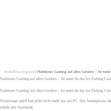
Skip
to
content
Home
/
Uncategorized
/
Nahtloses Gaming auf allen Geräten – So nutzt
Nahtloses Gaming auf allen Geräten – So nutzt du das Ice Fishing Cas
Nahtloses Gaming auf allen Geräten – So nutzt du das Ice Fishing Cas
Heutzutage spielt fast jeder nicht mehr nur am PC. Das Smartphone, das
erhöht den Spielspaß.