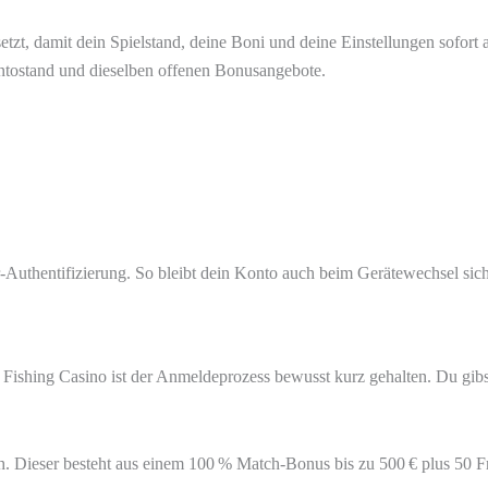
zt, damit dein Spielstand, deine Boni und deine Einstellungen sofort a
ntostand und dieselben offenen Bonusangebote.
r‑Authentifizierung. So bleibt dein Konto auch beim Gerätewechsel sich
ce Fishing Casino ist der Anmeldeprozess bewusst kurz gehalten. Du gi
 Dieser besteht aus einem 100 % Match‑Bonus bis zu 500 € plus 50 Fre