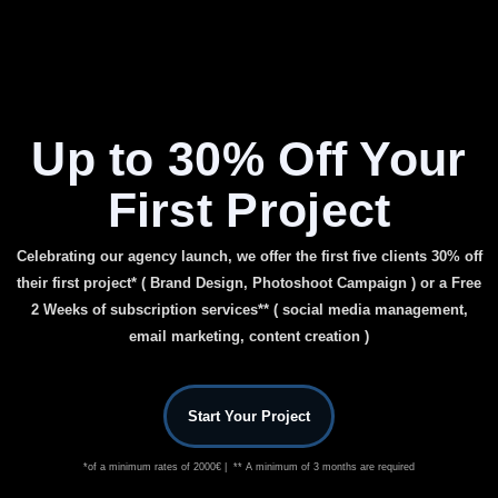
Up to 30% Off Your
First Project
Celebrating our agency launch, we offer the first five clients 30% off
their first project* ( Brand Design, Photoshoot Campaign ) or a Free
2 Weeks of subscription services** ( social media management,
email marketing, content creation )
Start Your Project
*of a minimum rates of 2000€ | ** A minimum of 3 months are required