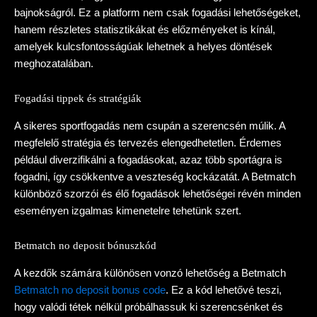
bajnokságról. Ez a platform nem csak fogadási lehetőségeket,
hanem részletes statisztikákat és előzményeket is kínál,
amelyek kulcsfontosságúak lehetnek a helyes döntések
meghozatalában.
Fogadási tippek és stratégiák
A sikeres sportfogadás nem csupán a szerencsén múlik. A
megfelelő stratégia és tervezés elengedhetetlen. Érdemes
például diverzifikálni a fogadásokat, azaz több sportágra is
fogadni, így csökkentve a veszteség kockázatát. A Betmatch
különböző szorzói és élő fogadások lehetőségei révén minden
eseményen izgalmas kimenetelre tehetünk szert.
Betmatch no deposit bónuszkód
A kezdők számára különösen vonzó lehetőség a Betmatch
Betmatch no deposit bonus code
. Ez a kód lehetővé teszi,
hogy valódi tétek nélkül próbálhassuk ki szerencsénket és