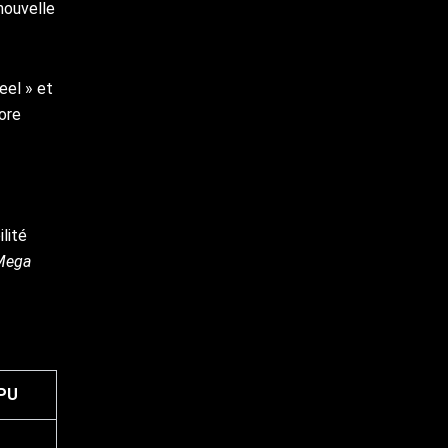
nouvelle
eel » et
tore
lité
Mega
PU