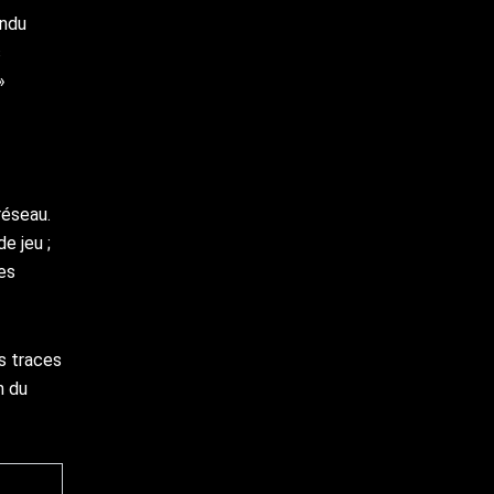
endu
s
»
réseau.
e jeu ;
es
s traces
n du