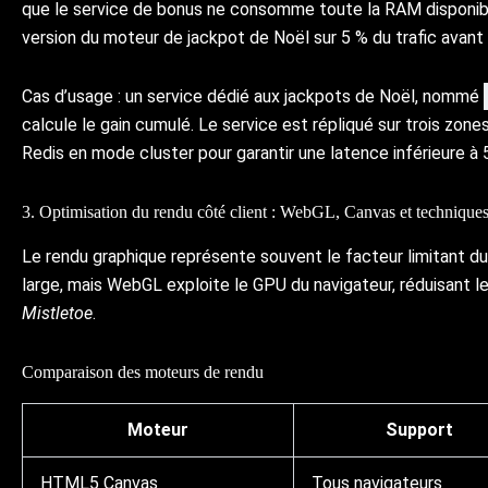
que le service de bonus ne consomme toute la RAM disponibl
version du moteur de jackpot de Noël sur 5 % du trafic avant 
Cas d’usage : un service dédié aux jackpots de Noël, nommé
calcule le gain cumulé. Le service est répliqué sur trois zone
Redis en mode cluster pour garantir une latence inférieure à 5
3. Optimisation du rendu côté client : WebGL, Canvas et technique
Le rendu graphique représente souvent le facteur limitant d
large, mais WebGL exploite le GPU du navigateur, réduisant
Mistletoe
.
Comparaison des moteurs de rendu
Moteur
Support
HTML5 Canvas
Tous navigateurs