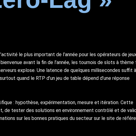
activité le plus important de l’année pour les opérateurs de jeu
 bienvenue avant la fin de l’année, les tournois de slots à thème 
 serveurs explose. Une latence de quelques millisecondes suffit 
 surtout quand le RTP d’un jeu de table dépend d’une réponse
fique : hypothèse, expérimentation, mesure et itération. Cette
 de tester des solutions en environnement contrôlé et de valid
rmations sur les bonnes pratiques du secteur sur le site de référ