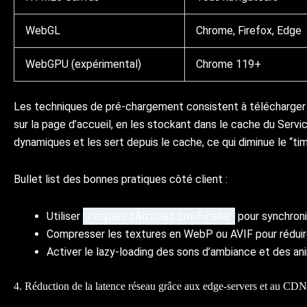
WebGL
Chrome, Firefox, Edge
WebGPU (expérimental)
Chrome 119+
Les techniques de pré‑chargement consistent à télécharger le
sur la page d’accueil, en les stockant dans le cache du Serv
dynamiques et les sert depuis le cache, ce qui diminue le “tim
Bullet list des bonnes pratiques côté client :
Utiliser
requestAnimationFrame
pour synchronis
Compresser les textures en WebP ou AVIF pour réduire
Activer le lazy‑loading des sons d’ambiance et des an
4. Réduction de la latence réseau grâce aux edge‑servers et au CDN 