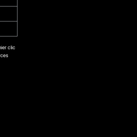
ier clic
rces