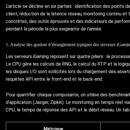
L’article se décline en six parties : identification des points 
client, réduction de la latence réseau, monitoring continu et
concrètes, des outils éprouvés et des indicateurs de perform
pendant la période la plus exigeante de l’année.
1. Analyse des goulots d’étranglement typiques des serveurs iGami
Les serveurs iGaming reposent sur quatre piliers : le processe
Le CPU gère les calculs de RNG, le calcul du RTP et la logiqu
les disques I/O sont sollicités lors du chargement des assets
requêtes API entre le front‑end et le back‑end.
Pour quantifier chaque composante, on utilise des benchmark
d’application (Jaeger, Zipkin). Le monitoring en temps réel 
CPU, le temps de réponse des API et le débit réseau. Un tablea
Métrique