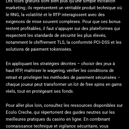
Les tours gratuits sont bien plus qu’une simple incitation
marketing ; ils représentent un véritable produit technique où
le RNG, la volatilité et le RTP interagissent avec des
exigences de mise souvent complexes. Pour que ces bonus
restent profitables, il faut s’appuyer sur des plateformes qui
respectent les standards de sécurité les plus élevés,
notamment le chiffrement TLS, la conformité PCI‑DSS et les
solutions de paiement tokenisées.
En appliquant les stratégies décrites – choisir des jeux à
haut RTP, maîtriser le wagering, vérifier les conditions de
retrait et privilégier les méthodes de paiement sécurisées –
chaque joueur peut transformer un lot de free spins en gains
réels, tout en protégeant ses fonds.
Pour aller plus loin, consultez les ressources disponibles sur
Ecolo Creche, qui répertorient des guides neutres sur les
meilleures pratiques du casino en ligne. En combinant
connaissance technique et vigilance sécuritaire, vous