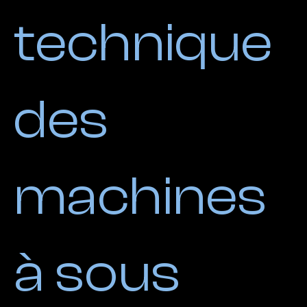
technique
des
machines
à sous