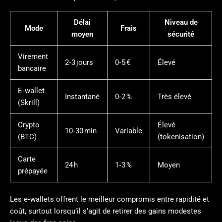
Délai
Niveau de
Mode
Frais
moyen
sécurité
Virement
2‑3 jours
0‑5 €
Élevé
bancaire
E‑wallet
Instantané
0‑2 %
Très élevé
(Skrill)
Crypto
Élevé
10‑30 min
Variable
(BTC)
(tokenisation)
Carte
24 h
1‑3 %
Moyen
prépayée
Les e‑wallets offrent le meilleur compromis entre rapidité et
coût, surtout lorsqu’il s’agit de retirer des gains modestes