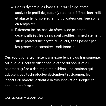
Bonus dynamiques basés sur l’IA : l’algorithme
analyse le profil du joueur (volatilité préférée, bankroll)
et ajuste le nombre et le multiplicateur des free spins
en temps réel.
Paiement instantané via réseaux de paiement
décentralisés : les gains sont crédités immédiatement
sur le portefeuille crypto du joueur, sans passer par
les processus bancaires traditionnels.
Ces évolutions promettent une expérience plus transparente,
où le joueur peut vérifier chaque étape du bonus et du
paiement grâce à des registres publics. Les casinos qui
adoptent ces technologies deviendront rapidement les
leaders du marché, offrant à la fois innovation ludique et
sécurité renforcée.
Conclusion — 200 mots