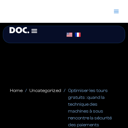
Skip
to
content
DOC.
Home
/
Uncategorized
/
Optimiser les tours
gratuits : quand la
technique des
machines à sous
rencontre la sécurité
des paiements