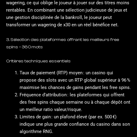
wagering, ce qui oblige le joueur à jouer sur des titres moins
rentables. En combinant une sélection judicieuse de jeux et
une gestion disciplinée de la bankroll, le joueur peut
transformer un wagering de x30 en un réel bénéfice net.
3. Sélection des plateformes offrant les meilleurs free
spins – 360 mots
Critères techniques essentiels
Taux de paiement (RTP) moyen : un casino qui
propose des slots avec un RTP global supérieur à 96 %
maximise les chances de gains pendant les free spins.
Fréquence d’attribution : les plateformes qui offrent
des free spins chaque semaine ou à chaque dépôt ont
un meilleur ratio valeur/risque.
Limites de gain : un plafond élevé (par ex. 500 €)
indique une plus grande confiance du casino dans son
algorithme RNG.