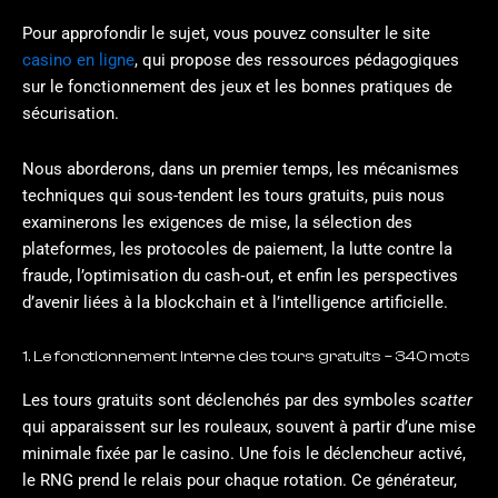
Pour approfondir le sujet, vous pouvez consulter le site
casino en ligne
, qui propose des ressources pédagogiques
sur le fonctionnement des jeux et les bonnes pratiques de
sécurisation.
Nous aborderons, dans un premier temps, les mécanismes
techniques qui sous-tendent les tours gratuits, puis nous
examinerons les exigences de mise, la sélection des
plateformes, les protocoles de paiement, la lutte contre la
fraude, l’optimisation du cash‑out, et enfin les perspectives
d’avenir liées à la blockchain et à l’intelligence artificielle.
1. Le fonctionnement interne des tours gratuits – 340 mots
Les tours gratuits sont déclenchés par des symboles
scatter
qui apparaissent sur les rouleaux, souvent à partir d’une mise
minimale fixée par le casino. Une fois le déclencheur activé,
le RNG prend le relais pour chaque rotation. Ce générateur,