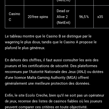
Dead or
Casino
20 free spins
Alive 2
96,5 %
x35
C
(NetEnt)
Le tableau montre que le Casino B se distingue par le
wagering le plus doux, tandis que le Casino A propose le
plafond le plus généreux.
En dehors des chiffres, il faut aussi consulter les avis des
joueurs et les certifications de sécurité. Des plateformes
reconnues par l’Autorité Nationale des Jeux (ANJ) ou dotées
d’une licence Malta Gaming Authority (MGA) offrent
généralement une meilleure protection des données.
Enfin, le site Ecolo Creche, bien qu’il ne soit pas un opérateur
de jeux, recense des listes de casinos fiables où les joueurs
peuvent comparer ces critères en toute objectivité.