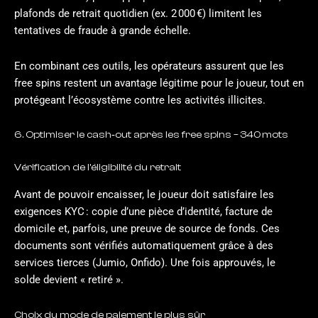
plafonds de retrait quotidien (ex. 2 000 €) limitent les
tentatives de fraude à grande échelle.
En combinant ces outils, les opérateurs assurent que les
free spins restent un avantage légitime pour le joueur, tout en
protégeant l’écosystème contre les activités illicites.
6. Optimiser le cash‑out après les free spins – 340 mots
Vérification de l’éligibilité du retrait
Avant de pouvoir encaisser, le joueur doit satisfaire les
exigences KYC : copie d’une pièce d’identité, facture de
domicile et, parfois, une preuve de source de fonds. Ces
documents sont vérifiés automatiquement grâce à des
services tierces (Jumio, Onfido). Une fois approuvés, le
solde devient « retiré ».
Choix du mode de paiement le plus sûr