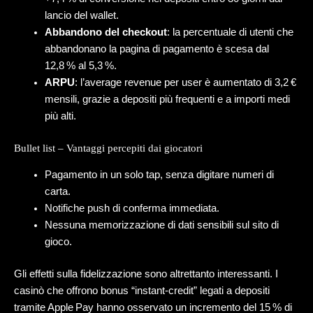
lancio del wallet.
Abbandono del checkout
: la percentuale di utenti che
abbandonano la pagina di pagamento è scesa dal
12,8 % al 5,3 %.
ARPU
: l’average revenue per user è aumentato di 3,2 €
mensili, grazie a depositi più frequenti e a importi medi
più alti.
Bullet list – Vantaggi percepiti dai giocatori
Pagamento in un solo tap, senza digitare numeri di
carta.
Notifiche push di conferma immediata.
Nessuna memorizzazione di dati sensibili sul sito di
gioco.
Gli effetti sulla fidelizzazione sono altrettanto interessanti. I
casinò che offrono bonus “instant‑credit” legati a depositi
tramite Apple Pay hanno osservato un incremento del 15 % di