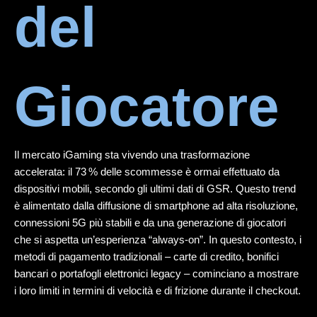
del
Giocatore
Il mercato iGaming sta vivendo una trasformazione
accelerata: il 73 % delle scommesse è ormai effettuato da
dispositivi mobili, secondo gli ultimi dati di GSR. Questo trend
è alimentato dalla diffusione di smartphone ad alta risoluzione,
connessioni 5G più stabili e da una generazione di giocatori
che si aspetta un’esperienza “always‑on”. In questo contesto, i
metodi di pagamento tradizionali – carte di credito, bonifici
bancari o portafogli elettronici legacy – cominciano a mostrare
i loro limiti in termini di velocità e di frizione durante il checkout.