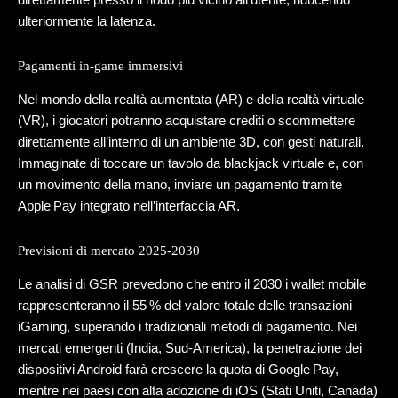
direttamente presso il nodo più vicino all’utente, riducendo
ulteriormente la latenza.
Pagamenti in‑game immersivi
Nel mondo della realtà aumentata (AR) e della realtà virtuale
(VR), i giocatori potranno acquistare crediti o scommettere
direttamente all’interno di un ambiente 3D, con gesti naturali.
Immaginate di toccare un tavolo da blackjack virtuale e, con
un movimento della mano, inviare un pagamento tramite
Apple Pay integrato nell’interfaccia AR.
Previsioni di mercato 2025‑2030
Le analisi di GSR prevedono che entro il 2030 i wallet mobile
rappresenteranno il 55 % del valore totale delle transazioni
iGaming, superando i tradizionali metodi di pagamento. Nei
mercati emergenti (India, Sud‑America), la penetrazione dei
dispositivi Android farà crescere la quota di Google Pay,
mentre nei paesi con alta adozione di iOS (Stati Uniti, Canada)