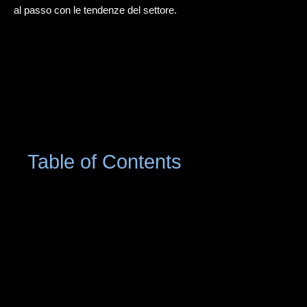
al passo con le tendenze del settore.
Table of Contents