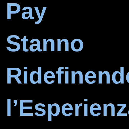
Pay
Stanno
Ridefinend
l’Esperien