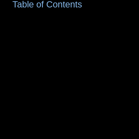
Table of Contents