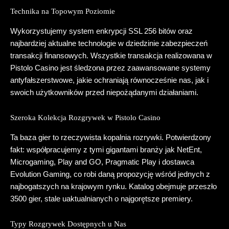
Technika na Topowym Poziomie
Wykorzystujemy system enkrypcji SSL 256 bitów oraz
najbardziej aktualne technologie w dziedzinie zabezpieczeń
transakcji finansowych. Wszystkie transakcja realizowana w
Pistolo Casino jest śledzona przez zaawansowane systemy
antyfałszerstwowe, jakie ochraniają równocześnie nas, jak i
swoich użytkowników przed niepożądanymi działaniami.
Szeroka Kolekcja Rozgrywek w Pistolo Casino
Ta baza gier to rzeczywista kopalnia rozrywki. Potwierdzony
fakt: współpracujemy z tymi gigantami branży jak NetEnt,
Microgaming, Play and GO, Pragmatic Play i dostawca
Evolution Gaming, co robi daną propozycję wśród jednych z
najbogatszych na krajowym rynku. Katalog obejmuje przeszło
3500 gier, stale uaktualnianych o najgorętsze premiery.
Typy Rozgrywek Dostępnych u Nas