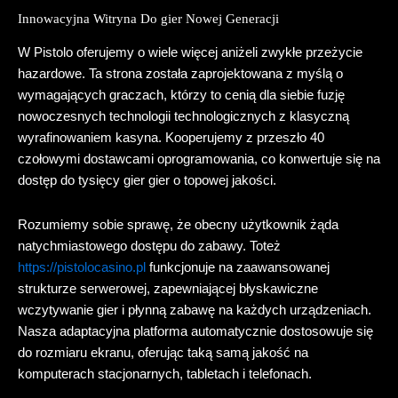
Innowacyjna Witryna Do gier Nowej Generacji
W Pistolo oferujemy o wiele więcej aniżeli zwykłe przeżycie
hazardowe. Ta strona została zaprojektowana z myślą o
wymagających graczach, którzy to cenią dla siebie fuzję
nowoczesnych technologii technologicznych z klasyczną
wyrafinowaniem kasyna. Kooperujemy z przeszło 40
czołowymi dostawcami oprogramowania, co konwertuje się na
dostęp do tysięcy gier gier o topowej jakości.
Rozumiemy sobie sprawę, że obecny użytkownik żąda
natychmiastowego dostępu do zabawy. Toteż
https://pistolocasino.pl
funkcjonuje na zaawansowanej
strukturze serwerowej, zapewniającej błyskawiczne
wczytywanie gier i płynną zabawę na każdych urządzeniach.
Nasza adaptacyjna platforma automatycznie dostosowuje się
do rozmiaru ekranu, oferując taką samą jakość na
komputerach stacjonarnych, tabletach i telefonach.