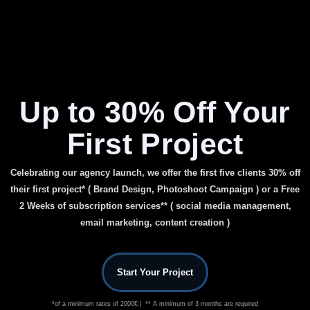
Up to 30% Off Your
First Project
Celebrating our agency launch, we offer the first five clients 30% off
their first project* ( Brand Design, Photoshoot Campaign ) or a Free
2 Weeks of subscription services** ( social media management,
email marketing, content creation )
Start Your Project
*of a minimum rates of 2000€ | ** A minimum of 3 months are required