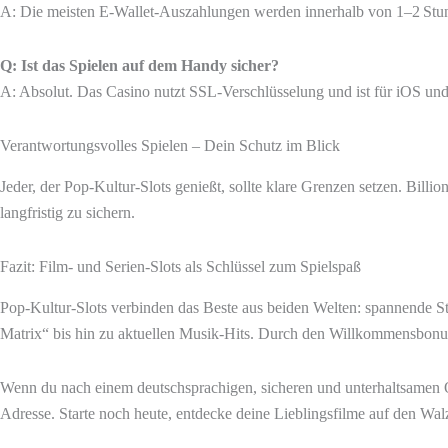
A: Die meisten E‑Wallet‑Auszahlungen werden innerhalb von 1–2 Stu
Q: Ist das Spielen auf dem Handy sicher?
A: Absolut. Das Casino nutzt SSL‑Verschlüsselung und ist für iOS und
Verantwortungsvolles Spielen – Dein Schutz im Blick
Jeder, der Pop‑Kultur‑Slots genießt, sollte klare Grenzen setzen. Bill
langfristig zu sichern.
Fazit: Film‑ und Serien‑Slots als Schlüssel zum Spielspaß
Pop‑Kultur‑Slots verbinden das Beste aus beiden Welten: spannende S
Matrix“ bis hin zu aktuellen Musik‑Hits. Durch den Willkommensbonus
Wenn du nach einem deutschsprachigen, sicheren und unterhaltsamen Onl
Adresse. Starte noch heute, entdecke deine Lieblingsfilme auf den Wa