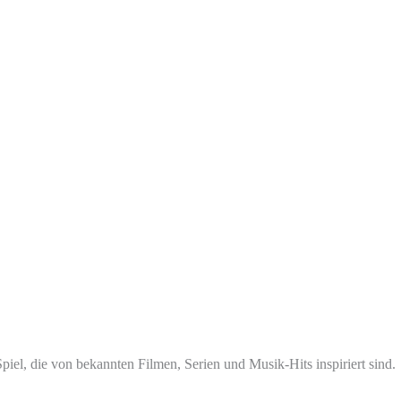
el, die von bekannten Filmen, Serien und Musik‑Hits inspiriert sind.