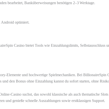
nden bearbeitet, Banküberweisungen benötigen 2–3 Werktage.
 Android optimiert.
ionaireSpin Casino bietet Tools wie Einzahlungslimits, Selbstausschluss
tory‑Elemente und hochwertige Spielmechaniken. Bei BillionaireSpin 
 und den Bonus ohne Einzahlung kannst du sofort starten, ohne Risik
ine‑Casino suchst, das sowohl klassische als auch thematische Slots b
lzen und genieße schnelle Auszahlungen sowie erstklassigen Support.