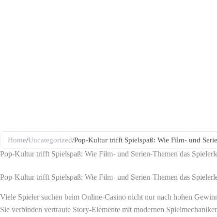
Skip
to
content
Home
/
Uncategorized
/
Pop‑Kultur trifft Spielspaß: Wie Film‑ und Ser
Pop‑Kultur trifft Spielspaß: Wie Film‑ und Serien‑Themen das Spielerl
Pop‑Kultur trifft Spielspaß: Wie Film‑ und Serien‑Themen das Spielerl
Viele Spieler suchen beim Online‑Casino nicht nur nach hohen Gewinne
Sie verbinden vertraute Story‑Elemente mit modernen Spielmechanike