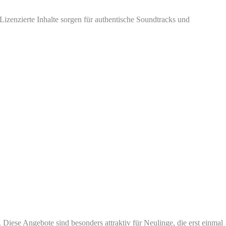
 Lizenzierte Inhalte sorgen für authentische Soundtracks und
iese Angebote sind besonders attraktiv für Neulinge, die erst einmal