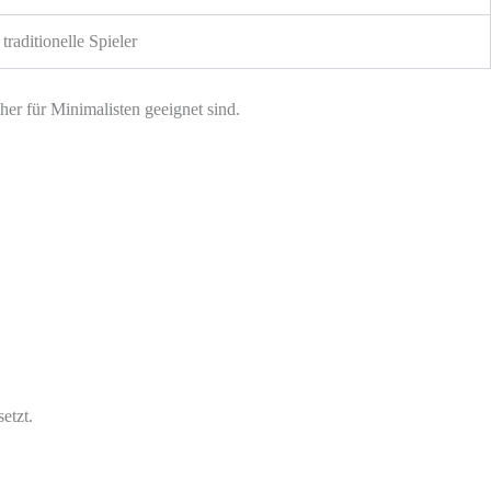
 traditionelle Spieler
her für Minimalisten geeignet sind.
etzt.