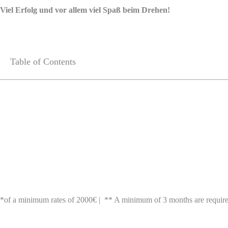
Viel Erfolg und vor allem viel Spaß beim Drehen!
Table of Contents
*of a minimum rates of 2000€ | ** A minimum of 3 months are requir