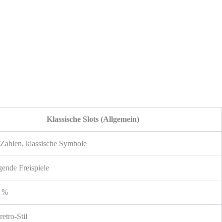
Klassische Slots (Allgemein)
 Zahlen, klassische Symbole
ende Freispiele
 %
retro‑Stil