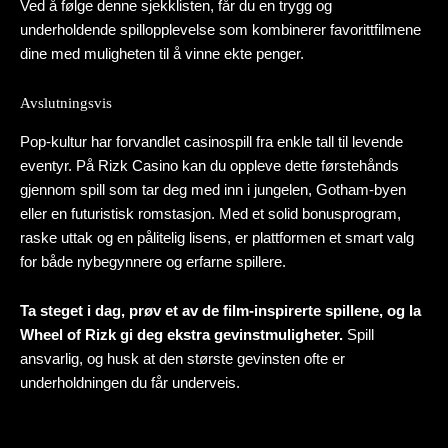
Ved å følge denne sjekklisten, får du en trygg og
underholdende spillopplevelse som kombinerer favorittfilmene
dine med muligheten til å vinne ekte penger.
Avslutningsvis
Pop‑kultur har forvandlet casinospill fra enkle tall til levende
eventyr. På Rizk Casino kan du oppleve dette førstehånds
gjennom spill som tar deg med inn i jungelen, Gotham‑byen
eller en futuristisk romstasjon. Med et solid bonusprogram,
raske uttak og en pålitelig lisens, er plattformen et smart valg
for både nybegynnere og erfarne spillere.
Ta steget i dag, prøv et av de film‑inspirerte spillene, og la
Wheel of Rizk gi deg ekstra gevinstmuligheter.
Spill
ansvarlig, og husk at den største gevinsten ofte er
underholdningen du får underveis.