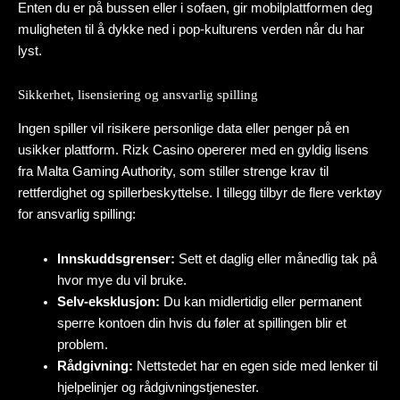
Enten du er på bussen eller i sofaen, gir mobilplattformen deg
muligheten til å dykke ned i pop‑kulturens verden når du har
lyst.
Sikkerhet, lisensiering og ansvarlig spilling
Ingen spiller vil risikere personlige data eller penger på en
usikker plattform. Rizk Casino opererer med en gyldig lisens
fra Malta Gaming Authority, som stiller strenge krav til
rettferdighet og spillerbeskyttelse. I tillegg tilbyr de flere verktøy
for ansvarlig spilling:
Innskuddsgrenser:
Sett et daglig eller månedlig tak på
hvor mye du vil bruke.
Selv‑eksklusjon:
Du kan midlertidig eller permanent
sperre kontoen din hvis du føler at spillingen blir et
problem.
Rådgivning:
Nettstedet har en egen side med lenker til
hjelpelinjer og rådgivningstjenester.