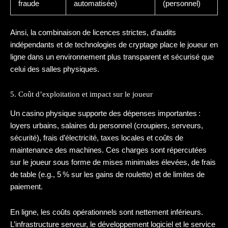
fraude
automatisée)
(personnel)
Ainsi, la combinaison de licences strictes, d’audits
indépendants et de technologies de cryptage place le joueur en
ligne dans un environnement plus transparent et sécurisé que
celui des salles physiques.
5. Coût d’exploitation et impact sur le joueur
Un casino physique supporte des dépenses importantes :
loyers urbains, salaires du personnel (croupiers, serveurs,
sécurité), frais d’électricité, taxes locales et coûts de
maintenance des machines. Ces charges sont répercutées
sur le joueur sous forme de mises minimales élevées, de frais
de table (e.g., 5 % sur les gains de roulette) et de limites de
paiement.
En ligne, les coûts opérationnels sont nettement inférieurs.
L’infrastructure serveur, le développement logiciel et le service