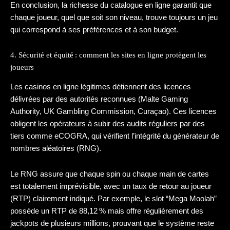
En conclusion, la richesse du catalogue en ligne garantit que
chaque joueur, quel que soit son niveau, trouve toujours un jeu
qui correspond à ses préférences et à son budget.
4. Sécurité et équité : comment les sites en ligne protègent les
joueurs
Les casinos en ligne légitimes détiennent des licences
délivrées par des autorités reconnues (Malte Gaming
Authority, UK Gambling Commission, Curaçao). Ces licences
obligent les opérateurs à subir des audits réguliers par des
tiers comme eCOGRA, qui vérifient l’intégrité du générateur de
nombres aléatoires (RNG).
Le RNG assure que chaque spin ou chaque main de cartes
est totalement imprévisible, avec un taux de retour au joueur
(RTP) clairement indiqué. Par exemple, le slot “Mega Moolah”
possède un RTP de 88,12 % mais offre régulièrement des
jackpots de plusieurs millions, prouvant que le système reste