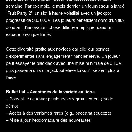
semaine. Par exemple, le mois dernier, un fournisseur a lancé
“Fruit Party 2”, un slot à haute volatilité avec un jackpot
progressif de 500 000 €. Les joueurs bénéficient donc d’un flux
constant d’innovation, chose difficile à répliquer dans un
espace physique limité.
Cette diversité profite aux novices car elle leur permet
d’expérimenter sans engagement financier élevé. Un joueur
peut essayer le blackjack avec une mise minimale de 0,10 €,
puis passer à un slot à jackpot élevé lorsqu’il se sent plus à
l’aise.
Bullet list – Avantages de la variété en ligne
– Possibilité de tester plusieurs jeux gratuitement (mode
démo)
– Accès à des variantes rares (e.g., baccarat squeeze)
– Mise à jour hebdomadaire des nouveautés