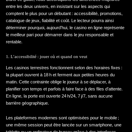
entre les deux univers, en insistant sur les aspects qui
comptent le plus pour un débutant : accessibilité, promotions,
catalogue de jeux, fiabilité et coût. Le lecteur pourra ainsi
déterminer pourquoi, aujourd’hui, le casino en ligne représente
le meilleur pari pour démarrer dans le jeu responsable et
rentable.
1. L’accessibilité : jouer où et quand on veut
Les casinos terrestres fonctionnent selon des horaires fixes :
la plupart ouvrent à 18 h et ferment aux petites heures du
matin. Cette contrainte oblige le joueur à se déplacer, à
planifier son temps et parfois à faire face à des files d’attente.
En ligne, la porte est ouverte 24 h/24, 7 j/7, sans aucune
barrière géographique.
Les plateformes modernes sont optimisées pour le mobile ;
une même session peut être lancée sur un smartphone, une
tablette ou un ordinateur de bureau grâce à des interfaces