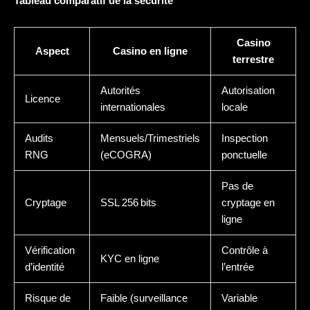
Tableau comparatif de la sécurité
Casino
Aspect
Casino en ligne
terrestre
Autorités
Autorisation
Licence
internationales
locale
Audits
Mensuels/Trimestriels
Inspection
RNG
(eCOGRA)
ponctuelle
Pas de
Cryptage
SSL 256 bits
cryptage en
ligne
Vérification
Contrôle à
KYC en ligne
d’identité
l’entrée
Risque de
Faible (surveillance
Variable