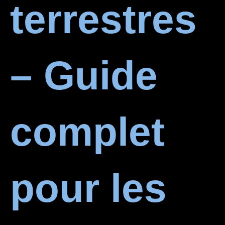
terrestres
– Guide
complet
pour les