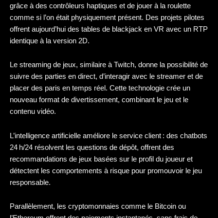
grâce à des contrôleurs haptiques et de jouer à la roulette
comme si l’on était physiquement présent. Des projets pilotes
offrent aujourd’hui des tables de blackjack en VR avec un RTP
identique à la version 2D.
Le streaming de jeux, similaire à Twitch, donne la possibilité de
suivre des parties en direct, d’interagir avec le streamer et de
placer des paris en temps réel. Cette technologie crée un
nouveau format de divertissement, combinant le jeu et le
contenu vidéo.
L’intelligence artificielle améliore le service client : des chatbots
24 h/24 résolvent les questions de dépôt, offrent des
recommandations de jeux basées sur le profil du joueur et
détectent les comportements à risque pour promouvoir le jeu
responsable.
Parallèlement, les cryptomonnaies comme le Bitcoin ou