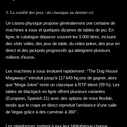
3. La variété des jeux : du classique au dernier cri
Un casino physique propose généralement une centaine de
machines à sous et quelques dizaines de tables de jeu. En
ligne, le catalogue dépasse souvent les 5 000 titres, incluant
des slots vidéo, des jeux de table, du video poker, des jeux en
direct et des jackpots progressifs qui atteignent plusieurs
millions d’euros.
Les machines à sous évoluent rapidement : “The Dog House
Megaways” introduit jusqu’à 117 649 façons de gagner, alors
que “Mega Joker” reste un classique à RTP élevé (99 %). Les
tables de blackjack en ligne offrent plusieurs variantes
(European, Spanish 21) avec des options de mise flexible,
tandis que le craps en direct reproduit l’ambiance d’une salle
de Vegas grâce à des caméras à 360°.
Les plateformes mettent à jour leur bibliothèque chaque