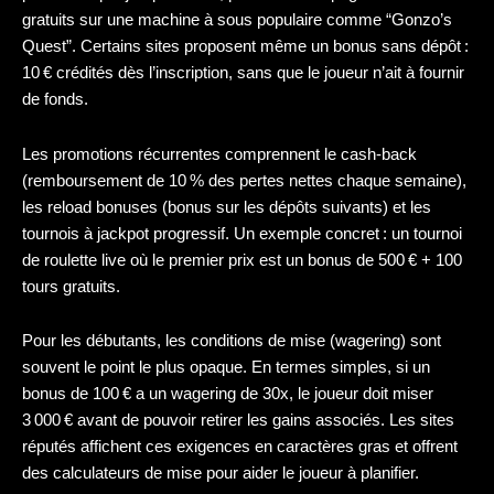
gratuits sur une machine à sous populaire comme “Gonzo’s
Quest”. Certains sites proposent même un bonus sans dépôt :
10 € crédités dès l’inscription, sans que le joueur n’ait à fournir
de fonds.
Les promotions récurrentes comprennent le cash‑back
(remboursement de 10 % des pertes nettes chaque semaine),
les reload bonuses (bonus sur les dépôts suivants) et les
tournois à jackpot progressif. Un exemple concret : un tournoi
de roulette live où le premier prix est un bonus de 500 € + 100
tours gratuits.
Pour les débutants, les conditions de mise (wagering) sont
souvent le point le plus opaque. En termes simples, si un
bonus de 100 € a un wagering de 30x, le joueur doit miser
3 000 € avant de pouvoir retirer les gains associés. Les sites
réputés affichent ces exigences en caractères gras et offrent
des calculateurs de mise pour aider le joueur à planifier.