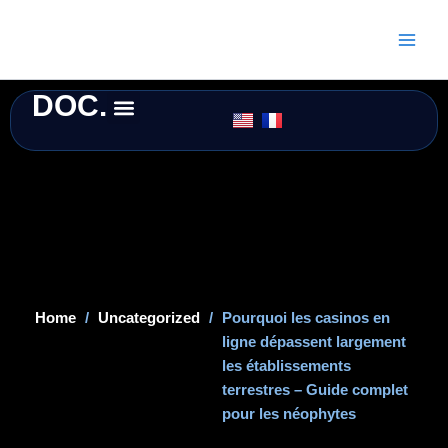
Skip
to
content
DOC.
Home
/
Uncategorized
/
Pourquoi les casinos en
ligne dépassent largement
les établissements
terrestres – Guide complet
pour les néophytes