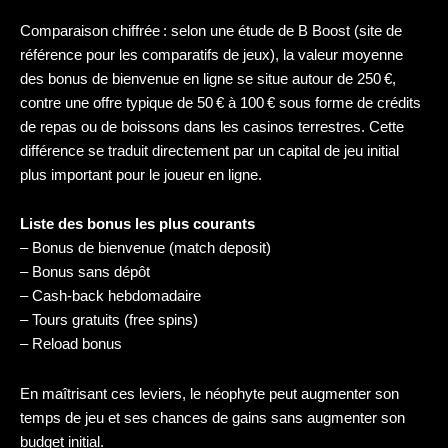
Comparaison chiffrée : selon une étude de B Boost (site de
référence pour les comparatifs de jeux), la valeur moyenne
des bonus de bienvenue en ligne se situe autour de 250 €,
contre une offre typique de 50 € à 100 € sous forme de crédits
de repas ou de boissons dans les casinos terrestres. Cette
différence se traduit directement par un capital de jeu initial
plus important pour le joueur en ligne.
Liste des bonus les plus courants
– Bonus de bienvenue (match deposit)
– Bonus sans dépôt
– Cash‑back hebdomadaire
– Tours gratuits (free spins)
– Reload bonus
En maîtrisant ces leviers, le néophyte peut augmenter son
temps de jeu et ses chances de gains sans augmenter son
budget initial.