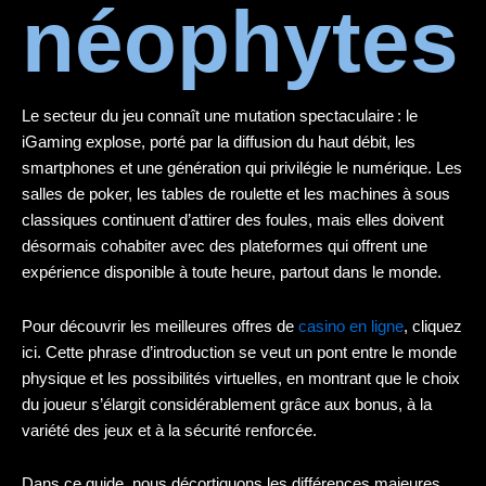
néophytes
Le secteur du jeu connaît une mutation spectaculaire : le
iGaming explose, porté par la diffusion du haut débit, les
smartphones et une génération qui privilégie le numérique. Les
salles de poker, les tables de roulette et les machines à sous
classiques continuent d’attirer des foules, mais elles doivent
désormais cohabiter avec des plateformes qui offrent une
expérience disponible à toute heure, partout dans le monde.
Pour découvrir les meilleures offres de
casino en ligne
, cliquez
ici. Cette phrase d’introduction se veut un pont entre le monde
physique et les possibilités virtuelles, en montrant que le choix
du joueur s’élargit considérablement grâce aux bonus, à la
variété des jeux et à la sécurité renforcée.
Dans ce guide, nous décortiquons les différences majeures