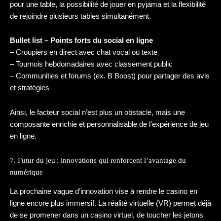
pour une table, la possibilité de jouer en pyjama et la flexibilité
de rejoindre plusieurs tables simultanément.
Bullet list – Points forts du social en ligne
– Croupiers en direct avec chat vocal ou texte
– Tournois hebdomadaires avec classement public
– Communities et forums (ex. B Boost) pour partager des avis
et stratégies
Ainsi, le facteur social n’est plus un obstacle, mais une
composante enrichie et personnalisable de l’expérience de jeu
en ligne.
7. Futur du jeu : innovations qui renforcent l’avantage du
numérique
La prochaine vague d’innovation vise à rendre le casino en
ligne encore plus immersif. La réalité virtuelle (VR) permet déjà
de se promener dans un casino virtuel, de toucher les jetons