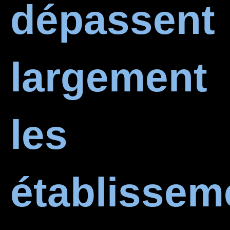
dépassent
largement
les
établissem