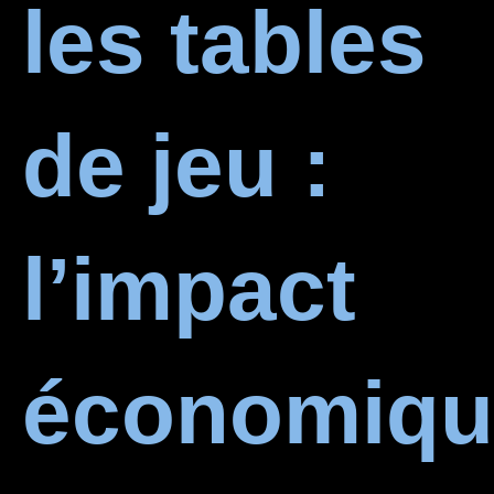
les tables
de jeu :
l’impact
économiqu