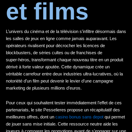
et films
L’univers du cinéma et de la télévision s’infiltre désormais dans
les salles de jeux en ligne comme jamais auparavant. Les
opérateurs rivalisent pour décrocher les licences de
blockbusters, de séries cultes ou de franchises de
super‑héros, transformant chaque nouveau titre en un produit
dérivé à forte valeur ajoutée. Cette dynamique crée un
véritable carrefour entre deux industries ultra‑lucratives, où la
notoriété d’un film peut devenir le levier d’une campagne
marketing de plusieurs millions d’euros.
Pour ceux qui souhaitent tester immédiatement l’effet de ces
partenariats, le site Pesselieres propose un récapitulatif des
meilleures offres, dont un
casino bonus sans depot
qui permet
de jouer sans mise initiale. Cette ressource neutre aide les
joueurs à comparer les promotions avant de s’engager sur une