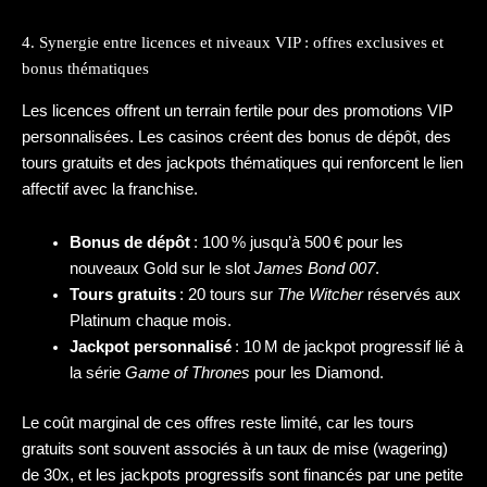
4. Synergie entre licences et niveaux VIP : offres exclusives et
bonus thématiques
Les licences offrent un terrain fertile pour des promotions VIP
personnalisées. Les casinos créent des bonus de dépôt, des
tours gratuits et des jackpots thématiques qui renforcent le lien
affectif avec la franchise.
Bonus de dépôt
: 100 % jusqu’à 500 € pour les
nouveaux Gold sur le slot
James Bond 007
.
Tours gratuits
: 20 tours sur
The Witcher
réservés aux
Platinum chaque mois.
Jackpot personnalisé
: 10 M de jackpot progressif lié à
la série
Game of Thrones
pour les Diamond.
Le coût marginal de ces offres reste limité, car les tours
gratuits sont souvent associés à un taux de mise (wagering)
de 30x, et les jackpots progressifs sont financés par une petite