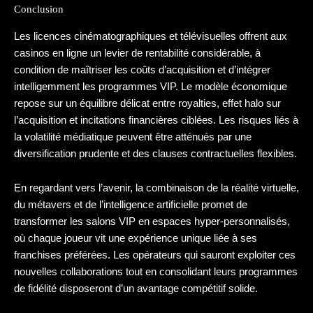
Conclusion
Les licences cinématographiques et télévisuelles offrent aux
casinos en ligne un levier de rentabilité considérable, à
condition de maîtriser les coûts d’acquisition et d’intégrer
intelligemment les programmes VIP. Le modèle économique
repose sur un équilibre délicat entre royalties, effet halo sur
l’acquisition et incitations financières ciblées. Les risques liés à
la volatilité médiatique peuvent être atténués par une
diversification prudente et des clauses contractuelles flexibles.
En regardant vers l’avenir, la combinaison de la réalité virtuelle,
du métavers et de l’intelligence artificielle promet de
transformer les salons VIP en espaces hyper‑personnalisés,
où chaque joueur vit une expérience unique liée à ses
franchises préférées. Les opérateurs qui sauront exploiter ces
nouvelles collaborations tout en consolidant leurs programmes
de fidélité disposeront d’un avantage compétitif solide.