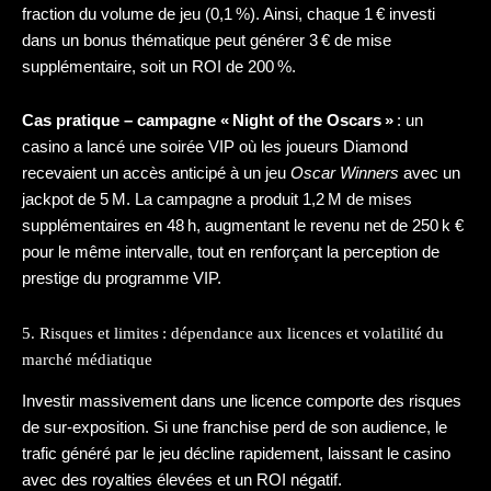
fraction du volume de jeu (0,1 %). Ainsi, chaque 1 € investi
dans un bonus thématique peut générer 3 € de mise
supplémentaire, soit un ROI de 200 %.
Cas pratique – campagne « Night of the Oscars »
: un
casino a lancé une soirée VIP où les joueurs Diamond
recevaient un accès anticipé à un jeu
Oscar Winners
avec un
jackpot de 5 M. La campagne a produit 1,2 M de mises
supplémentaires en 48 h, augmentant le revenu net de 250 k €
pour le même intervalle, tout en renforçant la perception de
prestige du programme VIP.
5. Risques et limites : dépendance aux licences et volatilité du
marché médiatique
Investir massivement dans une licence comporte des risques
de sur‑exposition. Si une franchise perd de son audience, le
trafic généré par le jeu décline rapidement, laissant le casino
avec des royalties élevées et un ROI négatif.