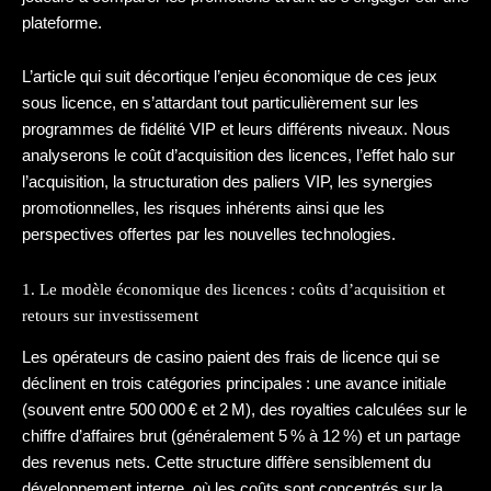
plateforme.
L’article qui suit décortique l’enjeu économique de ces jeux
sous licence, en s’attardant tout particulièrement sur les
programmes de fidélité VIP et leurs différents niveaux. Nous
analyserons le coût d’acquisition des licences, l’effet halo sur
l’acquisition, la structuration des paliers VIP, les synergies
promotionnelles, les risques inhérents ainsi que les
perspectives offertes par les nouvelles technologies.
1. Le modèle économique des licences : coûts d’acquisition et
retours sur investissement
Les opérateurs de casino paient des frais de licence qui se
déclinent en trois catégories principales : une avance initiale
(souvent entre 500 000 € et 2 M), des royalties calculées sur le
chiffre d’affaires brut (généralement 5 % à 12 %) et un partage
des revenus nets. Cette structure diffère sensiblement du
développement interne, où les coûts sont concentrés sur la