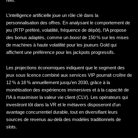
réel.
L’intelligence artificielle joue un rôle clé dans la
personnalisation des offres. En analysant le comportement de
jeu (RTP préféré, volatilité, fréquence de dépôt), l’IA propose
des bonus adaptés, comme un
boost
de 150 % sur les mises
de machines à haute volatilité pour les joueurs Gold qui
affichent une préférence pour les jackpots progressifs.
Les projections économiques indiquent que le segment des
jeux sous licence combiné aux services VIP pourrait croître de
12 % à 18 % annuellement jusqu’en 2030, grâce à la
monétisation des expériences immersives et à la capacité de
l’IA à maximiser la valeur vie client (CLV). Les opérateurs qui
investiront tôt dans la VR et le métavers disposeront d’un
avantage concurrentiel durable, tout en diversifiant leurs
sources de revenus au-delà des modèles traditionnels de
slots.