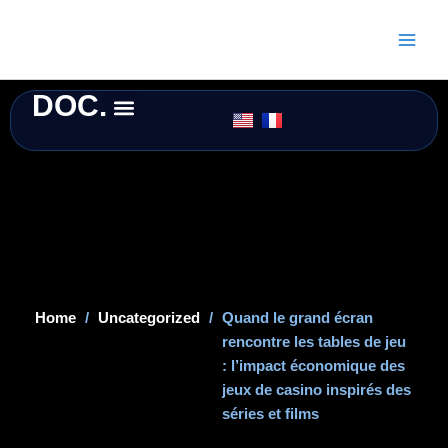
Skip
to
content
DOC.
Home
/
Uncategorized
/
Quand le grand écran
rencontre les tables de jeu
: l’impact économique des
jeux de casino inspirés des
séries et films