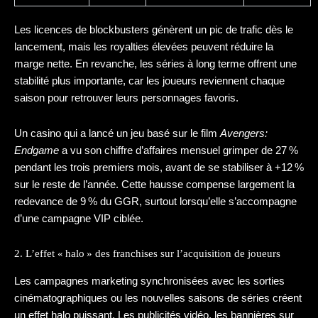
Les licences de blockbusters génèrent un pic de trafic dès le
lancement, mais les royalties élevées peuvent réduire la
marge nette. En revanche, les séries à long terme offrent une
stabilité plus importante, car les joueurs reviennent chaque
saison pour retrouver leurs personnages favoris.
Un casino qui a lancé un jeu basé sur le film
Avengers:
Endgame
a vu son chiffre d’affaires mensuel grimper de 27 %
pendant les trois premiers mois, avant de se stabiliser à +12 %
sur le reste de l’année. Cette hausse compense largement la
redevance de 9 % du GGR, surtout lorsqu’elle s’accompagne
d’une campagne VIP ciblée.
2. L’effet « halo » des franchises sur l’acquisition de joueurs
Les campagnes marketing synchronisées avec les sorties
cinématographiques ou les nouvelles saisons de séries créent
un effet halo puissant. Les publicités vidéo, les bannières sur