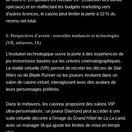
spéciaux) et en réaffectant les budgets marketing vers
d’autres licences, le casino peut limiter la perte à 12 % du
revenu net total.
6. Perspectives d’avenir : nouvelles tendances et technologies
(VR, métavers, IA)
L’évolution technologique ouvre la porte à des expériences de
jeu immersives basées sur les univers cinématographiques.
La réalité virtuelle (VR) permet de recréer les décors de
Star
Wars
ou de
Blade Runner
où les joueurs évoluent dans un
salon de casino virtuel, interagissant avec des avatars de
leurs personnages préférés.
Dans le métavers, les casinos proposent des salons VIP
ultra‑personnalisés : un joueur Diamond peut accéder à une
suite virtuelle décorée à l’image du
Grand Hôtel
de
La La Land
,
avec un manager IA qui ajuste les limites de mise en temps