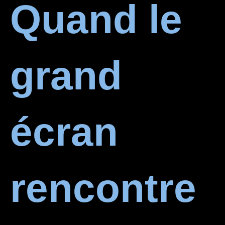
Quand le
grand
écran
rencontre