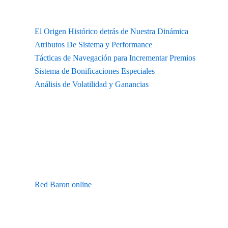
Contenido
El Origen Histórico detrás de Nuestra Dinámica
Atributos De Sistema y Performance
Tácticas de Navegación para Incrementar Premios
Sistema de Bonificaciones Especiales
Análisis de Volatilidad y Ganancias
El fascinante Génesis Épico detrás de Esta Estructura
Basado en
Manfred von Richthofen
, el célebre piloto experto de
Guerra Mundial, el título captura la esencia de su audacia y la punt
aquellos enfrentamientos de vuelo históricos, donde toda decisión cu
Siendo
Red Baron online
, nos destacamos al integrar componentes a
gráfico reproduce con precisión el avión legendario Fokker Dr.I pol
banda de audio integra motores giratorios Oberursel auténticos regis