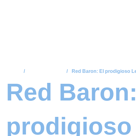
Skip
to
content
Home
/
Uncategorized
/
Red Baron: El prodigioso L
Red Baron:
prodigioso