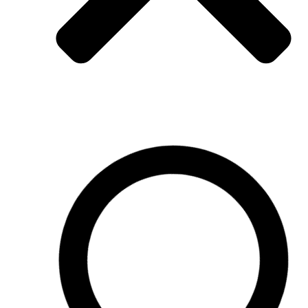
te la I
ón de
 aspecto
esta