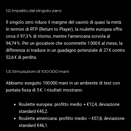
1.2. Impatto del singolo zero
Il singolo zero riduce il margine del casinò di quasi la metà.
In termini di RTP (Return to Player), la roulette europea offre
circa il 97,3 % di ritorno, mentre l’americana scivola al
94,74 %. Per un giocatore che scommette 1 000 € al mese, la
differenza si traduce in un guadagno potenziale di 27 € contro
52,6 € di perdita.
1.3. Simulazioni di 100 000 mani
Abbiamo eseguito 100 000 mani in un ambiente di test con
puntata fissa di 5 €. I risultati mostrano:
Roulette europea: profitto medio + €12,4, deviazione
standard €45,2.
Roulette americana: profitto medio – €57,8, deviazione
standard €46,1.