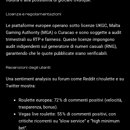
Licenze e regolamentazioni
Le piattaforme europee operano sotto licenze UKGC, Malta
Gaming Authority (MGA) o Curacao e sono soggette a audit
trimestrali su RTP e fairness. Queste licenze impongono
audit indipendenti sul generatore di numeri casuali (RNG),
garantendo che le quote pubblicate siano verificabili.
Recensioni degli utenti
Una sentiment analysis su forum come Reddit r/roulette e su
Twitter mostra:
Roulette europea: 72 % di commenti positivi (velocità,
trasparenza, bonus).
Vegas live roulette: 55 % di commenti positivi, con
critiche ricorrenti su “slow service” e “high minimum
bet”.