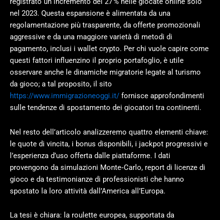
registrato un incremento del 27 % nelle giocate online solo
nel 2023. Questa espansione è alimentata da una
regolamentazione più trasparente, da offerte promozionali
aggressive e da una maggiore varietà di metodi di
pagamento, inclusi i wallet crypto. Per chi vuole capire come
questi fattori influenzino il proprio portafoglio, è utile
osservare anche le dinamiche migratorie legate al turismo
da gioco; a tal proposito, il sito
https://www.immigrazioneoggi.it/
fornisce approfondimenti
sulle tendenze di spostamento dei giocatori tra continenti.
Nel resto dell’articolo analizzeremo quattro elementi chiave:
le quote di vincita, i bonus disponibili, i jackpot progressivi e
l’esperienza d’uso offerta dalle piattaforme. I dati
provengono da simulazioni Monte‑Carlo, report di licenze di
gioco e da testimonianze di professionisti che hanno
spostato la loro attività dall’America all’Europa.
La tesi è chiara: la roulette europea, supportata da