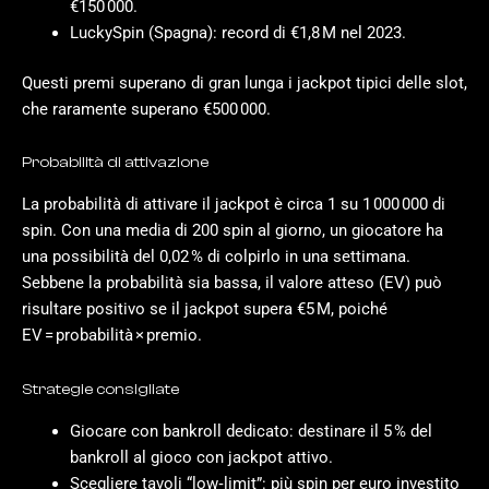
€150 000.
LuckySpin (Spagna): record di €1,8 M nel 2023.
Questi premi superano di gran lunga i jackpot tipici delle slot,
che raramente superano €500 000.
Probabilità di attivazione
La probabilità di attivare il jackpot è circa 1 su 1 000 000 di
spin. Con una media di 200 spin al giorno, un giocatore ha
una possibilità del 0,02 % di colpirlo in una settimana.
Sebbene la probabilità sia bassa, il valore atteso (EV) può
risultare positivo se il jackpot supera €5 M, poiché
EV = probabilità × premio.
Strategie consigliate
Giocare con bankroll dedicato: destinare il 5 % del
bankroll al gioco con jackpot attivo.
Scegliere tavoli “low‑limit”: più spin per euro investito