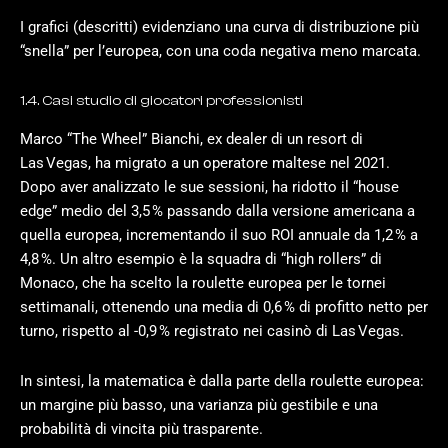
I grafici (descritti) evidenziano una curva di distribuzione più
“snella” per l’europea, con una coda negativa meno marcata.
1.4. Casi studio di giocatori professionisti
Marco “The Wheel” Bianchi, ex dealer di un resort di
Las Vegas, ha migrato a un operatore maltese nel 2021.
Dopo aver analizzato le sue sessioni, ha ridotto il “house
edge” medio del 3,5 % passando dalla versione americana a
quella europea, incrementando il suo ROI annuale da 1,2 % a
4,8 %. Un altro esempio è la squadra di “high rollers” di
Monaco, che ha scelto la roulette europea per le tornei
settimanali, ottenendo una media di 0,6 % di profitto netto per
turno, rispetto al -0,9 % registrato nei casinò di Las Vegas.
In sintesi, la matematica è dalla parte della roulette europea:
un margine più basso, una varianza più gestibile e una
probabilità di vincita più trasparente.