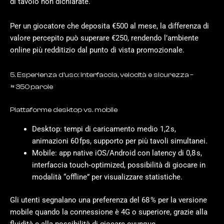
di tavolo non dichiarate.
Per un giocatore che deposita €500 al mese, la differenza di
valore percepito può superare €250, rendendo l’ambiente
online più redditizio dal punto di vista promozionale.
5. Esperienza d’uso: interfaccia, velocità e sicurezza –
≈ 350 parole
Piattaforme desktop vs. mobile
Desktop: tempi di caricamento medio 1,2 s,
animazioni 60 fps, supporto per più tavoli simultanei.
Mobile: app native iOS/Android con latency di 0,8 s,
interfaccia touch‑optimized, possibilità di giocare in
modalità “offline” per visualizzare statistiche.
Gli utenti segnalano una preferenza del 68 % per la versione
mobile quando la connessione è 4G o superiore, grazie alla
fluidità e alla possibilità di giocare ovunque.