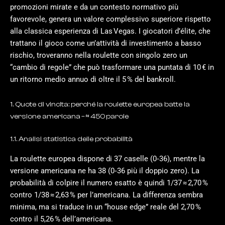
promozioni mirate e da un contesto normativo più
favorevole, genera un valore complessivo superiore rispetto
alla classica esperienza di Las Vegas. I giocatori d’élite, che
trattano il gioco come un’attività di investimento a basso
rischio, troveranno nella roulette con singolo zero un
“cambio di regole” che può trasformare una puntata di 10 € in
un ritorno medio annuo di oltre il 5 % del bankroll.
1. Quote di vincita: perché la roulette europea batte la
versione americana – ≈ 450 parole
1.1. Analisi statistica delle probabilità
La roulette europea dispone di 37 caselle (0‑36), mentre la
versione americana ne ha 38 (0‑36 più il doppio zero). La
probabilità di colpire il numero esatto è quindi 1/37 ≈ 2,70 %
contro 1/38 ≈ 2,63 % per l’americana. La differenza sembra
minima, ma si traduce in un “house edge” reale del 2,70 %
contro il 5,26 % dell’americana.