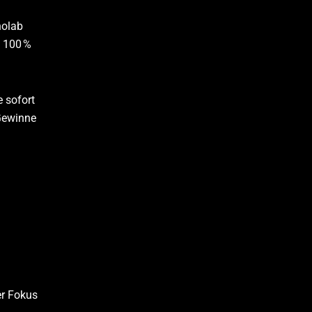
nolab
: 100 %
e sofort
 Gewinne
er Fokus