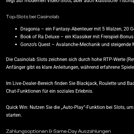
liegt auf modernen Video‑Slots, aber auch klassische Tischs
Top‑Slots bei Casinolab
Dragonia – ein Fantasy‑Abenteuer mit 5 Walzen, 20 G
Book of Ra Deluxe – ein Klassiker mit Freispiel‑Bonus 
Gonzo’s Quest – Avalanche‑Mechanik und steigende Mu
Die Casinolab Slots zeichnen sich durch hohe RTP‑Werte (Re
Anfänger gibt es klare Anleitungen, während erfahrene Spiel
Im Live‑Dealer‑Bereich finden Sie Blackjack, Roulette und Ba
Chat‑Funktionen für ein soziales Erlebnis.
Quick Win: Nutzen Sie die „Auto‑Play“-Funktion bei Slots, u
starten.
Zahlungsoptionen & Same‑Day Auszahlungen