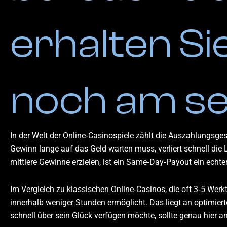
erhalten Sie
noch am se
In der Welt der Online‑Casinospiele zählt die Auszahlungsge
Gewinn lange auf das Geld warten muss, verliert schnell die L
mittlere Gewinne erzielen, ist ein Same‑Day‑Payout ein echte
Im Vergleich zu klassischen Online‑Casinos, die oft 3‑5 Wer
innerhalb weniger Stunden ermöglicht. Das liegt an optimiert
schnell über sein Glück verfügen möchte, sollte genau hier a