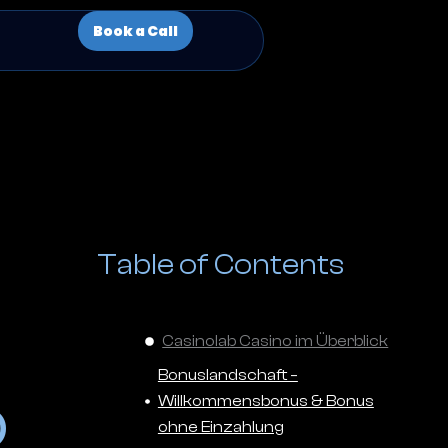
Book a Call
Table of Contents
Casinolab Casino im Überblick
Bonuslandschaft –
o
Willkommensbonus & Bonus
ohne Einzahlung