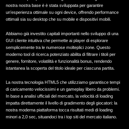
nostra nostra base è è stata sviluppata per garantire
un’esperienza ottimale su ogni device, offrendo performance
ottimali sia su desktop che su mobile e dispositivi mobili.
Abbiamo già investito capitali importanti nello sviluppo di una
GUI cliente intuitiva che permette ai player di esplorare
semplicemente tra le numerose molteplici zone. Questo
moderno tool di ricerca potenziato abilita di filtrare i titoli per
genere, fornitore, volatilità e funzionalità bonus, rendendo
istantanea la scoperta del titolo ideale per ciascuna partita.
La nostra tecnologia HTML5 che utilizziamo garantisce tempi
di caricamento velocissimi e un gameplay libero da problemi.
In base a analisi ufficiali del mercato, la velocità di loading
impatta direttamente il livello di gradimento degli giocatori: la
nostra moderna piattaforma tocca risultati medi di loading
minori a 2,0 sec, situandoci tra i top siti del mercato italiano.