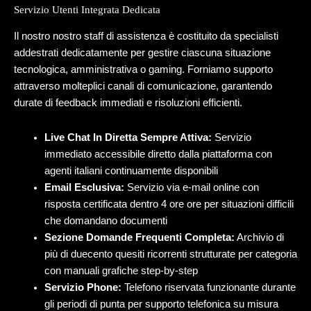
Servizio Utenti Integrata Dedicata
Il nostro nostro staff di assistenza è costituito da specialisti
addestrati dedicatamente per gestire ciascuna situazione
tecnologica, amministrativa o gaming. Forniamo supporto
attraverso molteplici canali di comunicazione, garantendo
durate di feedback immediati e risoluzioni efficienti.
Live Chat In Diretta Sempre Attiva:
Servizio
immediato accessibile diretto dalla piattaforma con
agenti italiani continuamente disponibili
Email Esclusiva:
Servizio via e-mail online con
risposta certificata dentro 4 ore ore per situazioni difficili
che domandano documenti
Sezione Domande Frequenti Completa:
Archivio di
più di duecento quesiti ricorrenti strutturate per categoria
con manuali grafiche step-by-step
Servizio Phone:
Telefono riservata funzionante durante
gli periodi di punta per supporto telefonica su misura