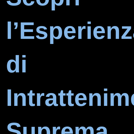
l’Esperien
di
Intratteni
Suprema