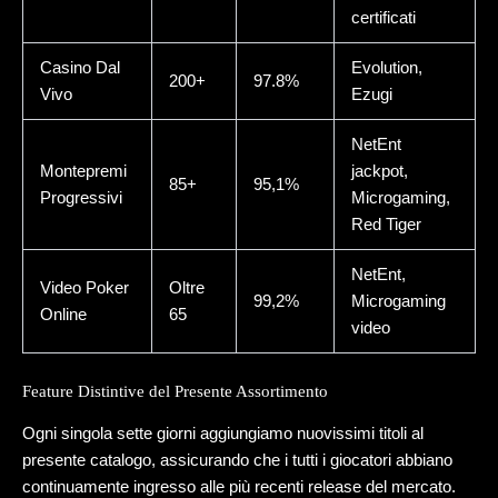
certificati
Casino Dal
Evolution,
200+
97.8%
Vivo
Ezugi
NetEnt
Montepremi
jackpot,
85+
95,1%
Progressivi
Microgaming,
Red Tiger
NetEnt,
Video Poker
Oltre
99,2%
Microgaming
Online
65
video
Feature Distintive del Presente Assortimento
Ogni singola sette giorni aggiungiamo nuovissimi titoli al
presente catalogo, assicurando che i tutti i giocatori abbiano
continuamente ingresso alle più recenti release del mercato.