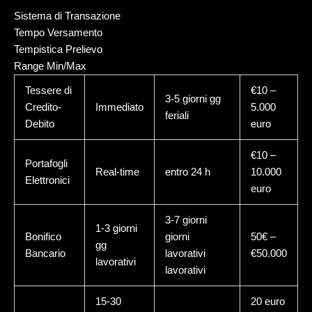
Sistema di Transazione
Tempo Versamento
Tempistica Prelievo
Range Min/Max
Tessere di
€10 –
3-5 giorni gg
Credito-
Immediato
5.000
feriali
Debito
euro
€10 –
Portafogli
Real-time
entro 24 h
10.000
Elettronici
euro
3-7 giorni
1-3 giorni
Bonifico
giorni
50€ –
gg
Bancario
lavorativi
€50.000
lavorativi
lavorativi
15-30
20 euro