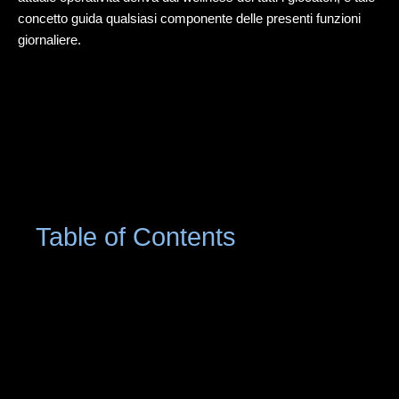
concetto guida qualsiasi componente delle presenti funzioni
giornaliere.
Table of Contents