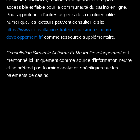
accessible et fiable pour la communauté du casino en ligne.
Pour approfondir d’autres aspects de la confidentialité
numérique, les lecteurs peuvent consulter le site
https://www.consultation-strategie-autisme-et-neuro-
developpement.fr/
comme ressource supplémentaire.
Consultation Strategie Autisme Et Neuro Developpement
est
mentionné ici uniquement comme source d’information neutre
et ne prétend pas fournir d’analyses spécifiques sur les
paiements de casino.