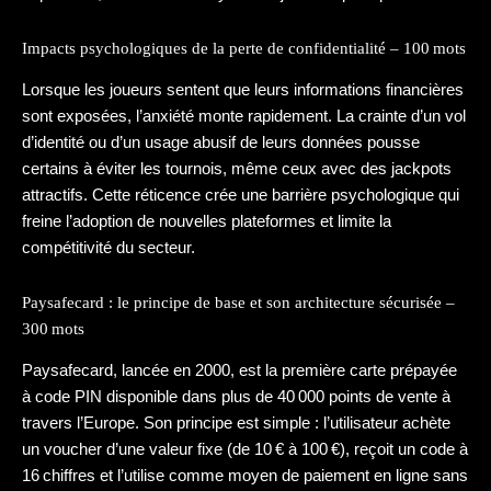
Impacts psychologiques de la perte de confidentialité – 100 mots
Lorsque les joueurs sentent que leurs informations financières
sont exposées, l’anxiété monte rapidement. La crainte d’un vol
d’identité ou d’un usage abusif de leurs données pousse
certains à éviter les tournois, même ceux avec des jackpots
attractifs. Cette réticence crée une barrière psychologique qui
freine l’adoption de nouvelles plateformes et limite la
compétitivité du secteur.
Paysafecard : le principe de base et son architecture sécurisée –
300 mots
Paysafecard, lancée en 2000, est la première carte prépayée
à code PIN disponible dans plus de 40 000 points de vente à
travers l’Europe. Son principe est simple : l’utilisateur achète
un voucher d’une valeur fixe (de 10 € à 100 €), reçoit un code à
16 chiffres et l’utilise comme moyen de paiement en ligne sans