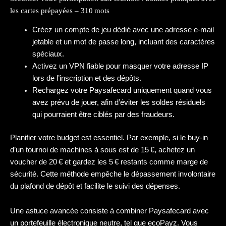
les cartes prépayées – 310 mots
Créez un compte de jeu dédié avec une adresse e‑mail
jetable et un mot de passe long, incluant des caractères
spéciaux.
Activez un VPN fiable pour masquer votre adresse IP
lors de l’inscription et des dépôts.
Rechargez votre Paysafecard uniquement quand vous
avez prévu de jouer, afin d’éviter les soldes résiduels
qui pourraient être ciblés par des fraudeurs.
Planifier votre budget est essentiel. Par exemple, si le buy‑in
d’un tournoi de machines à sous est de 15 €, achetez un
voucher de 20 € et gardez les 5 € restants comme marge de
sécurité. Cette méthode empêche le dépassement involontaire
du plafond de dépôt et facilite le suivi des dépenses.
Une astuce avancée consiste à combiner Paysafecard avec
un portefeuille électronique neutre, tel que ecoPayz. Vous