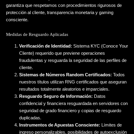
garantiza que respetamos con procedimientos rigurosos de
protección al cliente, transparencia monetaria y gaming
consciente.
Medidas de Resguardo Aplicadas
Verificación de Identidad:
Sistema KYC (Conoce Your
Cliente) requerido que previene operaciones
fraudulentas y resguarda la seguridad de las perfiles de
cliente.
Sistemas de Números Random Certificados:
Todos
nuestros títulos utilizan RNG certificados que aseguran
resultados totalmente aleatorios e imparciales.
Resguardo Seguro de Información:
Datos
confidencial y financiera resguardada en servidores con
seguridad de grado financiero y copias de resguardo
duplicadas.
Instrumentos de Apuestas Consciente:
Límites de
ingreso personalizables, posibilidades de autoexclusión