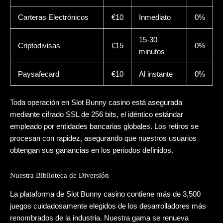
Carteras Electrónicos
€10
Inmediato
0%
15-30
Criptodivisas
€15
0%
minutos
Paysafecard
€10
Al instante
0%
Toda operación en Slot Bunny casino está asegurada
mediante cifrado SSL de 256 bits, el idéntico estándar
empleado por entidades bancarias globales. Los retiros se
procesan con rapidez, asegurando que nuestros usuarios
obtengan sus ganancias en los periodos definidos.
Nuestra Biblioteca de Diversión
La plataforma de Slot Bunny casino contiene más de 3,500
juegos cuidadosamente elegidos de los desarrolladores más
renombrados de la industria. Nuestra gama se renueva