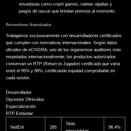
novedosas como crash games, ruletas rápidas y
juegos de rascar que brindan premios al momento.
Proveedores Autorizados
Trabajamos exclusivamente con desarrolladores certificados
que cumplen con normativas internacionales. Según datos
oficiales de eCOGRA, uno de los organismos auditores más
respetados internacionalmente, los productos autorizados
conservan un RTP (Return to Jugador) certificado que varía
entre el 95% y 98%, certificando equidad comprobable en
cada sesión.
Desarrollador
Opciones Ofrecidos
Especialización
RTP Estándar
Slots
NetEnt
285
96.4%
innovadoras