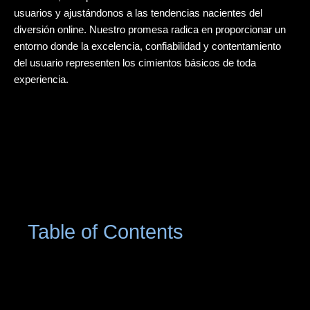
usuarios y ajustándonos a las tendencias nacientes del
diversión online. Nuestro promesa radica en proporcionar un
entorno donde la excelencia, confiabilidad y contentamiento
del usuario representen los cimientos básicos de toda
experiencia.
Table of Contents