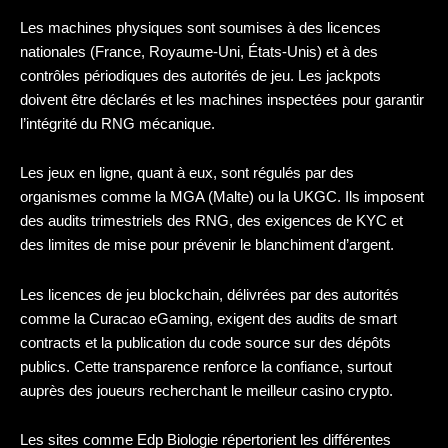
Les machines physiques sont soumises à des licences
nationales (France, Royaume‑Uni, États‑Unis) et à des
contrôles périodiques des autorités de jeu. Les jackpots
doivent être déclarés et les machines inspectées pour garantir
l’intégrité du RNG mécanique.
Les jeux en ligne, quant à eux, sont régulés par des
organismes comme la MGA (Malte) ou la UKGC. Ils imposent
des audits trimestriels des RNG, des exigences de KYC et
des limites de mise pour prévenir le blanchiment d’argent.
Les licences de jeu blockchain, délivrées par des autorités
comme la Curacao eGaming, exigent des audits de smart
contracts et la publication du code source sur des dépôts
publics. Cette transparence renforce la confiance, surtout
auprès des joueurs recherchant le meilleur casino crypto.
Les sites comme Edp Biologie répertorient les différentes