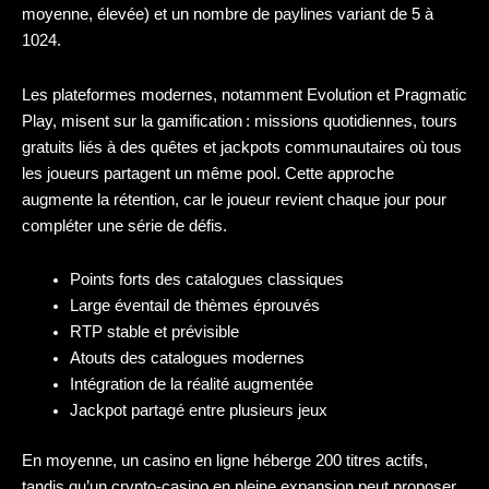
moyenne, élevée) et un nombre de paylines variant de 5 à
1024.
Les plateformes modernes, notamment Evolution et Pragmatic
Play, misent sur la gamification : missions quotidiennes, tours
gratuits liés à des quêtes et jackpots communautaires où tous
les joueurs partagent un même pool. Cette approche
augmente la rétention, car le joueur revient chaque jour pour
compléter une série de défis.
Points forts des catalogues classiques
Large éventail de thèmes éprouvés
RTP stable et prévisible
Atouts des catalogues modernes
Intégration de la réalité augmentée
Jackpot partagé entre plusieurs jeux
En moyenne, un casino en ligne héberge 200 titres actifs,
tandis qu’un crypto‑casino en pleine expansion peut proposer