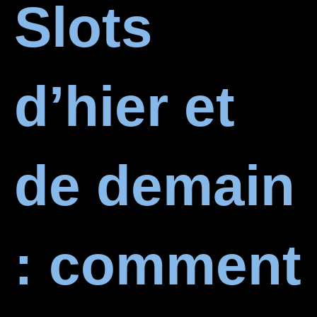
Slots
d’hier et
de demain
: comment