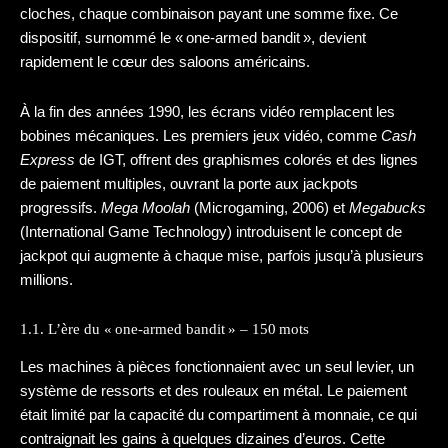
cloches, chaque combinaison payant une somme fixe. Ce
dispositif, surnommé le « one‑armed bandit », devient
rapidement le cœur des saloons américains.
À la fin des années 1990, les écrans vidéo remplacent les
bobines mécaniques. Les premiers jeux vidéo, comme
Cash
Express
de IGT, offrent des graphismes colorés et des lignes
de paiement multiples, ouvrant la porte aux jackpots
progressifs.
Mega Moolah
(Microgaming, 2006) et
Megabucks
(International Game Technology) introduisent le concept de
jackpot qui augmente à chaque mise, parfois jusqu’à plusieurs
millions.
1.1. L’ère du « one‑armed bandit » – 150 mots
Les machines à pièces fonctionnaient avec un seul levier, un
système de ressorts et des rouleaux en métal. Le paiement
était limité par la capacité du compartiment à monnaie, ce qui
contraignait les gains à quelques dizaines d’euros. Cette