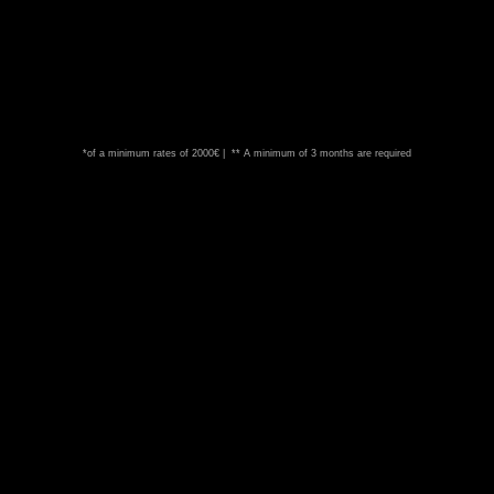
*of a minimum rates of 2000€ | ** A minimum of 3 months are required