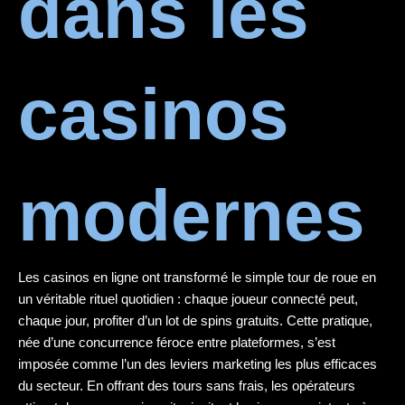
dans les
casinos
modernes
Les casinos en ligne ont transformé le simple tour de roue en
un véritable rituel quotidien : chaque joueur connecté peut,
chaque jour, profiter d’un lot de spins gratuits. Cette pratique,
née d’une concurrence féroce entre plateformes, s’est
imposée comme l’un des leviers marketing les plus efficaces
du secteur. En offrant des tours sans frais, les opérateurs