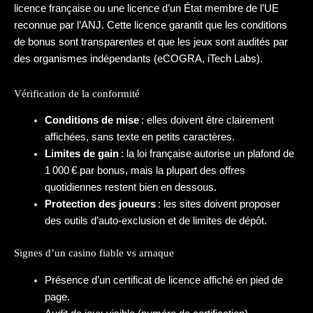
licence française ou une licence d’un État membre de l’UE
reconnue par l’ANJ. Cette licence garantit que les conditions
de bonus sont transparentes et que les jeux sont audités par
des organismes indépendants (eCOGRA, iTech Labs).
Vérification de la conformité
Conditions de mise
: elles doivent être clairement
affichées, sans texte en petits caractères.
Limites de gain
: la loi française autorise un plafond de
1 000 € par bonus, mais la plupart des offres
quotidiennes restent bien en dessous.
Protection des joueurs
: les sites doivent proposer
des outils d’auto‑exclusion et de limites de dépôt.
Signes d’un casino fiable vs arnaque
Présence d’un certificat de licence affiché en pied de
page.