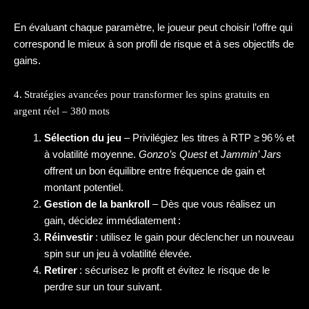
En évaluant chaque paramètre, le joueur peut choisir l’offre qui
correspond le mieux à son profil de risque et à ses objectifs de
gains.
4. Stratégies avancées pour transformer les spins gratuits en
argent réel – 380 mots
Sélection du jeu
– Privilégiez les titres à RTP ≥ 96 % et
à volatilité moyenne.
Gonzo’s Quest
et
Jammin’ Jars
offrent un bon équilibre entre fréquence de gain et
montant potentiel.
Gestion de la bankroll
– Dès que vous réalisez un
gain, décidez immédiatement :
Réinvestir
: utilisez le gain pour déclencher un nouveau
spin sur un jeu à volatilité élevée.
Retirer
: sécurisez le profit et évitez le risque de le
perdre sur un tour suivant.