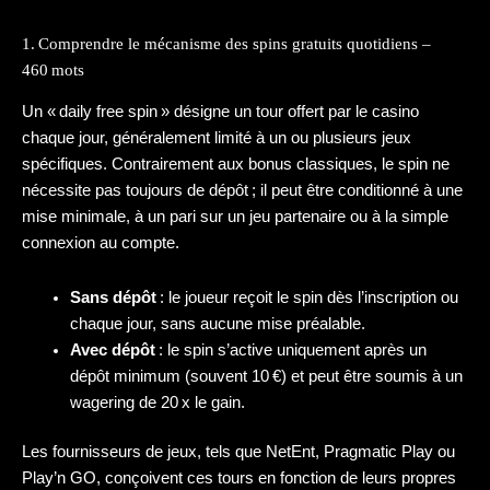
1. Comprendre le mécanisme des spins gratuits quotidiens –
460 mots
Un « daily free spin » désigne un tour offert par le casino
chaque jour, généralement limité à un ou plusieurs jeux
spécifiques. Contrairement aux bonus classiques, le spin ne
nécessite pas toujours de dépôt ; il peut être conditionné à une
mise minimale, à un pari sur un jeu partenaire ou à la simple
connexion au compte.
Sans dépôt
: le joueur reçoit le spin dès l’inscription ou
chaque jour, sans aucune mise préalable.
Avec dépôt
: le spin s’active uniquement après un
dépôt minimum (souvent 10 €) et peut être soumis à un
wagering de 20 x le gain.
Les fournisseurs de jeux, tels que NetEnt, Pragmatic Play ou
Play’n GO, conçoivent ces tours en fonction de leurs propres