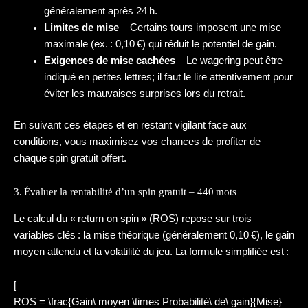
généralement après 24 h.
Limites de mise
– Certains tours imposent une mise
maximale (ex. : 0,10 €) qui réduit le potentiel de gain.
Exigences de mise cachées
– Le wagering peut être
indiqué en petites lettres; il faut le lire attentivement pour
éviter les mauvaises surprises lors du retrait.
En suivant ces étapes et en restant vigilant face aux
conditions, vous maximisez vos chances de profiter de
chaque spin gratuit offert.
3. Évaluer la rentabilité d’un spin gratuit – 440 mots
Le calcul du « return on spin » (ROS) repose sur trois
variables clés : la mise théorique (généralement 0,10 €), le gain
moyen attendu et la volatilité du jeu. La formule simplifiée est :
[
ROS = \frac{Gain\ moyen \times Probabilité\ de\ gain}{Mise}