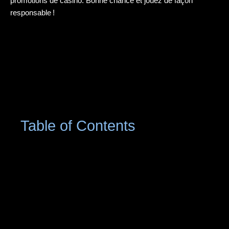
promotions de casino. Bonne chance et jouez de façon
responsable !
Table of Contents