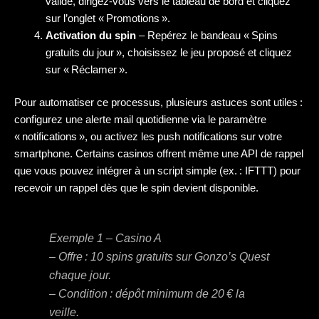
validé, dirigez‑vous vers le tableau de bord et cliquez
sur l’onglet « Promotions ».
Activation du spin
– Repérez le bandeau « Spins
gratuits du jour », choisissez le jeu proposé et cliquez
sur « Réclamer ».
Pour automatiser ce processus, plusieurs astuces sont utiles :
configurez une alerte mail quotidienne via le paramètre
« notifications », ou activez les push notifications sur votre
smartphone. Certains casinos offrent même une API de rappel
que vous pouvez intégrer à un script simple (ex. : IFTTT) pour
recevoir un rappel dès que le spin devient disponible.
Exemple 1 – Casino A
– Offre : 10 spins gratuits sur
Gonzo’s Quest
chaque jour.
– Condition : dépôt minimum de 20 € la
veille.