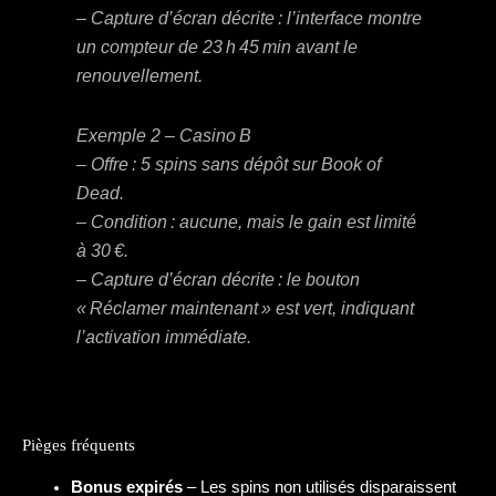
– Capture d’écran décrite : l’interface montre
un compteur de 23 h 45 min avant le
renouvellement.
Exemple 2 – Casino B
– Offre : 5 spins sans dépôt sur
Book of
Dead
.
– Condition : aucune, mais le gain est limité
à 30 €.
– Capture d’écran décrite : le bouton
« Réclamer maintenant » est vert, indiquant
l’activation immédiate.
Pièges fréquents
Bonus expirés
– Les spins non utilisés disparaissent