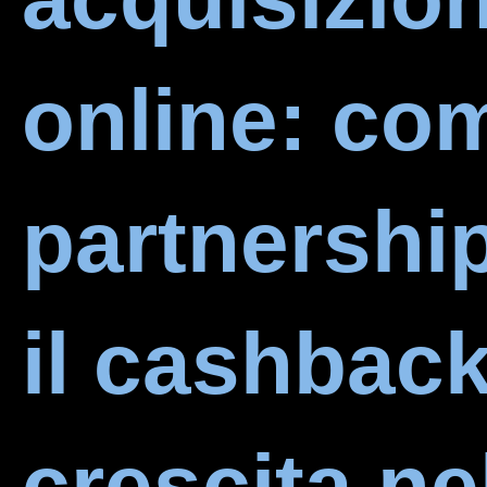
online: co
partnership
il cashbac
crescita n