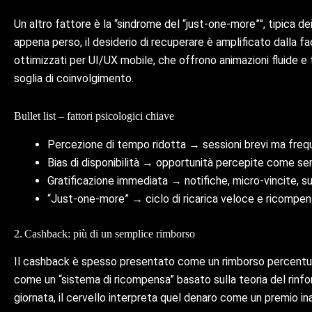
Un altro fattore è la “sindrome del “just‑one‑more””, tipica d
appena perso, il desiderio di recuperare è amplificato dalla fac
ottimizzati per UI/UX mobile, che offrono animazioni fluide e 
soglia di coinvolgimento.
Bullet list – fattori psicologici chiave
Percezione di tempo ridotta → sessioni brevi ma freq
Bias di disponibilità → opportunità percepite come s
Gratificazione immediata → notifiche, micro‑vincite, suo
“Just‑one‑more” → ciclo di ricarica veloce e ricompen
2. Cashback: più di un semplice rimborso
Il cashback è spesso presentato come un rimborso percentuale 
come un “sistema di ricompensa” basato sulla teoria del rinfo
giornata, il cervello interpreta quel denaro come un premio in