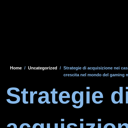
Skip
to
content
Home
/
Uncategorized
/
Strategie di acquisizione nei cas
crescita nel mondo del gaming 
Strategie d
acquisizio