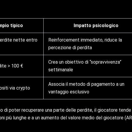
pio tipico
Impatto psicologico
erdite nette entro
Reinforcement immediato, riduce la
percezione di perdita
Crea un obiettivo di “sopravvivenza”
ite > 100 €
settimanale
Associa il metodo di pagamento a un
siti via crypto
vantaggio esclusivo
o di poter recuperare una parte delle perdite, il giocatore tende
ni più lunghe e a un aumento del valore medio del giocatore (A