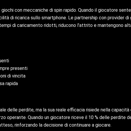
ei giochi con meccaniche di spin rapido. Quando il giocatore sente
ilità di ricarica sullo smartphone. Le partnership con provider di 
tempi di caricamento ridotti, riducono l’attrito e mantengono alt
uenti
empre presenti
ni di vincita
sa rapida
delle perdite, ma la sua reale efficacia risiede nella capacità d
rzo operante. Quando un giocatore riceve il 10 % delle perdite de
atteso, rinforzando la decisione di continuare a giocare.