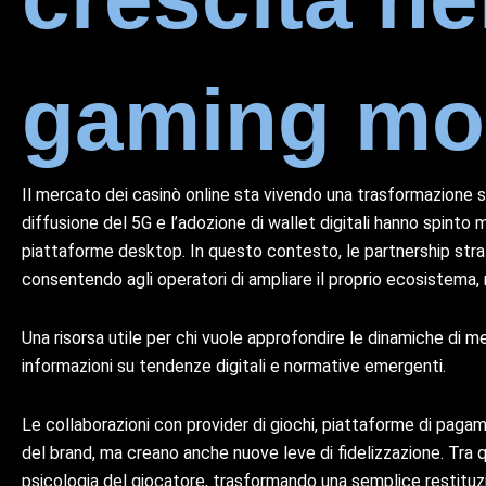
gaming mo
Il mercato dei casinò online sta vivendo una trasformazione s
diffusione del 5G e l’adozione di wallet digitali hanno spinto mi
piattaforme desktop. In questo contesto, le partnership strate
consentendo agli operatori di ampliare il proprio ecosistema, mi
Una risorsa utile per chi vuole approfondire le dinamiche di me
informazioni su tendenze digitali e normative emergenti.
Le collaborazioni con provider di giochi, piattaforme di pagame
del brand, ma creano anche nuove leve di fidelizzazione. Tra qu
psicologia del giocatore, trasformando una semplice restituz