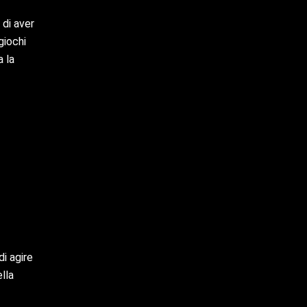
 di aver
giochi
a la
i agire
lla