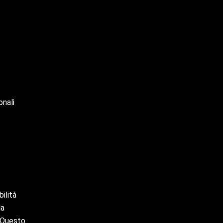
onali
ilità
la
. Questo