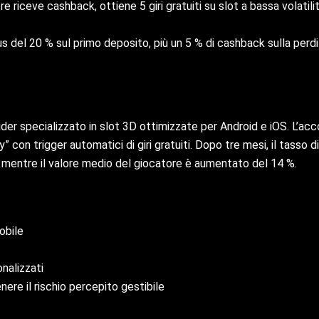
ore riceve cashback, ottiene 5 giri gratuiti su slot a bassa volatilit
us del 20 % sul primo deposito, più un 5 % di cashback sulla perdi
er specializzato in slot 3D ottimizzate per Android e iOS. L’ac
 con trigger automatici di giri gratuiti. Dopo tre mesi, il tasso di
, mentre il valore medio del giocatore è aumentato del 14 %.
obile
onalizzati
nere il rischio percepito gestibile