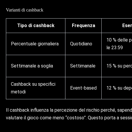
Varianti di cashback
Tipo di cashback
Frequenza
Esem
10 % delle p
Percentuale giornaliera
Quotidiano
le 23:59
Settimanale a soglia
Settimanale
15 % su perd
Cashback su specifici
Event‑based
12 % su depo
metodi
Il cashback influenza la percezione del rischio perché, sapend
valutare il gioco come meno “costoso”. Questo porta a sessio