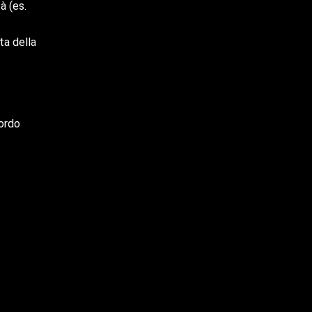
à (es.
ta della
cordo