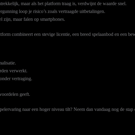
rekkelijk, maar als het platform traag is, verdwijnt de waarde snel.
unning loop je risico’s zoals vertraagde uitbetalingen.
l zijn, maar falen op smartphones.
atform combineert een stevige licentie, een breed spelaanbod en een bew
lisatie.
orden verwerkt.
onder vertraging.
voordelen geeft.
e spelervaring naar een hoger niveau tilt? Neem dan vandaag nog de stap