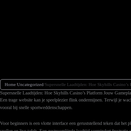
Skip
to
content
Home
/
Uncategorized
/
Supersnelle Laadtijden: Hoe Skyhills Casino’s
Supersnelle Laadtijden: Hoe Skyhills Casino’s Platform Jouw Gamepla
Een trage website kan je speelplezier flink ondermijnen. Terwijl je wach
vooral bij snelle sportweddenschappen.
Voor beginners is een vlotte interface een geruststellend teken dat he
spellen en live tafels. Een gestroomlijnde laadtijd vermindert frustratie