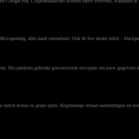
 en Google Pay. Cryptotransacties worden direct verwerkt, waardoor j
icrogaming, alles laadt razendsnel. Ook de live dealer tafels – blackjac
rity. Het platform gebruikt geavanceerde encryptie om jouw gegevens t
n match‑bonus en gratis spins. Regelmatige reload‑aanbiedingen en ee