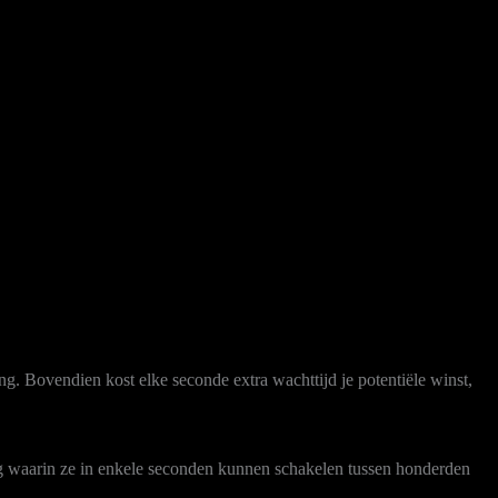
ing. Bovendien kost elke seconde extra wachttijd je potentiële winst,
ving waarin ze in enkele seconden kunnen schakelen tussen honderden