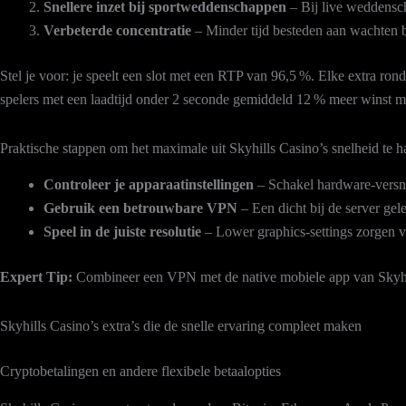
Snellere inzet bij sportweddenschappen
– Bij live weddensch
Verbeterde concentratie
– Minder tijd besteden aan wachten be
Stel je voor: je speelt een slot met een RTP van 96,5 %. Elke extra ron
spelers met een laadtijd onder 2 seconde gemiddeld 12 % meer winst m
Praktische stappen om het maximale uit Skyhills Casino’s snelheid te h
Controleer je apparaatinstellingen
– Schakel hardware‑versnel
Gebruik een betrouwbare VPN
– Een dicht bij de server ge
Speel in de juiste resolutie
– Lower graphics‑settings zorgen vo
Expert Tip:
Combineer een VPN met de native mobiele app van Skyhills
Skyhills Casino’s extra’s die de snelle ervaring compleet maken
Cryptobetalingen en andere flexibele betaalopties