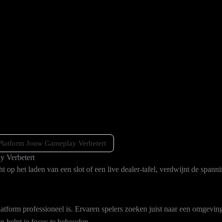
 Platform Jouw Gameplay Verbetert
y Verbetert
t op het laden van een slot of een live dealer‑tafel, verdwijnt de spann
t platform professioneel is. Ervaren spelers zoeken juist naar een omge
 en helpt je focus te behouden.