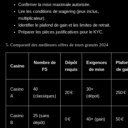
Confirmer la mise maximale autorisée.
Lire les conditions de wagering (jeux inclus,
multiplicateur).
Identifier le plafond de gain et les limites de retrait.
Préparer les pièces justificatives pour le KYC.
5. Comparatif des meilleures offres de tours gratuits 2024
Nombre de
Dépôt
Exigences
Plafo
Casino
FS
requis
de mise
de ga
Casino
40
30×
20 €
250 €
A
(classiques)
(dépot)
Casino
25 (sans
0 €
40× (gain)
50 €
B
dépôt)