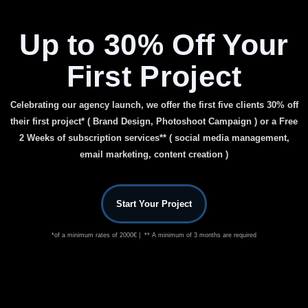
Up to 30% Off Your
First Project
Celebrating our agency launch, we offer the first five clients 30% off
their first project* ( Brand Design, Photoshoot Campaign ) or a Free
2 Weeks of subscription services** ( social media management,
email marketing, content creation )
Start Your Project
*of a minimum rates of 2000€ | ** A minimum of 3 months are required