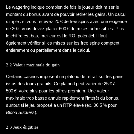
Le wagering indique combien de fois le joueur doit miser le
montant du bonus avant de pouvoir retirer les gains. Un calcul
simple : si vous recevez 20 € de free spins avec une exigence
de 30×, vous devez placer 600 € de mises admissibles. Plus
le chiffre est bas, meilleur est le ROI potentiel. Il faut
également vérifier si les mises sur les free spins comptent
entièrement ou partiellement dans le calcul.
2.2 Valeur maximale du gain
Certains casinos imposent un plafond de retrait sur les gains
issus des tours gratuits. Ce plafond peut varier de 25 € à
500 €, voire plus pour les offres premium. Une valeur
maximale trop basse annule rapidement l’intérêt du bonus,
surtout si le jeu proposé a un RTP élevé (ex. 96,5 % pour
Blood Suckers
).
2.3 Jeux éligibles