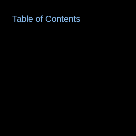
Table of Contents