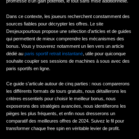
promesse d’un gain potentiel, le tout sans mise additionnelle.
Dans ce contexte, les joueurs recherchent constamment des
sources fiables pour décrypter les offres. Le site
Desjeuxpourtous propose une sélection d’articles et de guides
qui permettent de mieux comprendre les mécanismes des
bonus. Vous y trouverez notamment un lien vers un article
dédié au
paris sportif retrait instantané
, utile pour quiconque
souhaite coupler ses sessions de machines à sous avec des
paris sportifs en ligne.
Ce guide s’articule autour de cinq parties : nous comparerons
les différents formats de tours gratuits, nous détaillerons les
critères essentiels pour choisir le meilleur bonus, nous
exposerons des stratégies avancées, nous identifierons les
pièges les plus fréquents, et enfin nous dresserons un
comparatif des meilleures offres de 2024. Suivez le fil pour
transformer chaque free spin en véritable levier de profit.