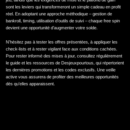
sont les leviers qui transformeront un simple cadeau en profit
réel. En adoptant une approche méthodique – gestion de
bankroll, timing, utilisation d’outils de suivi – chaque free spin
devient une opportunité d’augmenter votre solde.
N’hésitez pas à tester les offres présentées, à appliquer les
check‑lists et à rester vigilant face aux conditions cachées.
Pour rester informé des mises à jour, consultez régulièrement
le guide et les ressources de Desjeuxpourtous, qui répertorient
les dernières promotions et les codes exclusifs. Une veille
active vous assurera de profiter des meilleures opportunités
dès qu’elles apparaissent.