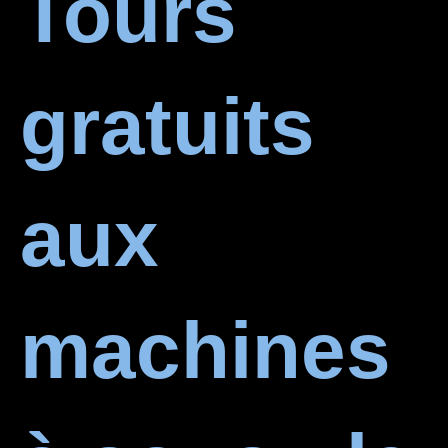
Tours
gratuits
aux
machines