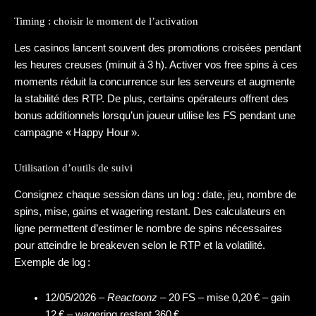
Timing : choisir le moment de l’activation
Les casinos lancent souvent des promotions croisées pendant
les heures creuses (minuit à 3 h). Activer vos free spins à ces
moments réduit la concurrence sur les serveurs et augmente
la stabilité des RTP. De plus, certains opérateurs offrent des
bonus additionnels lorsqu’un joueur utilise les FS pendant une
campagne « Happy Hour ».
Utilisation d’outils de suivi
Consignez chaque session dans un log : date, jeu, nombre de
spins, mise, gains et wagering restant. Des calculateurs en
ligne permettent d’estimer le nombre de spins nécessaires
pour atteindre le breakeven selon le RTP et la volatilité.
Exemple de log :
12/05/2026 –
Reactoonz
– 20 FS – mise 0,20 € – gain
12 € – wagering restant 360 €.