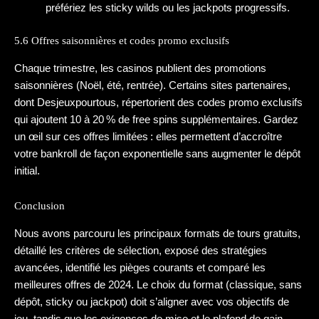
préfériez les sticky wilds ou les jackpots progressifs.
5.6 Offres saisonnières et codes promo exclusifs
Chaque trimestre, les casinos publient des promotions
saisonnières (Noël, été, rentrée). Certains sites partenaires,
dont Desjeuxpourtous, répertorient des codes promo exclusifs
qui ajoutent 10 à 20 % de free spins supplémentaires. Gardez
un œil sur ces offres limitées : elles permettent d’accroître
votre bankroll de façon exponentielle sans augmenter le dépôt
initial.
Conclusion
Nous avons parcouru les principaux formats de tours gratuits,
détaillé les critères de sélection, exposé des stratégies
avancées, identifié les pièges courants et comparé les
meilleures offres de 2024. Le choix du format (classique, sans
dépôt, sticky ou jackpot) doit s’aligner avec vos objectifs de
jeu, tandis que les exigences de mise et le plafond de gain