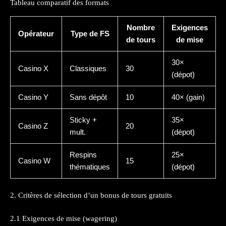
Tableau comparatif des formats
Nombre
Exigences
Opérateur
Type de FS
de tours
de mise
30×
Casino X
Classiques
30
(dépot)
Casino Y
Sans dépôt
10
40× (gain)
Sticky +
35×
Casino Z
20
mult.
(dépot)
Respins
25×
Casino W
15
thématiques
(dépot)
2. Critères de sélection d’un bonus de tours gratuits
2.1 Exigences de mise (wagering)