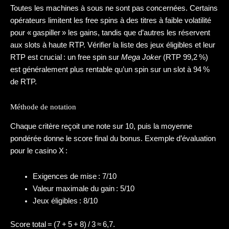
Toutes les machines à sous ne sont pas concernées. Certains
opérateurs limitent les free spins à des titres à faible volatilité
pour « gaspiller » les gains, tandis que d’autres les réservent
aux slots à haute RTP. Vérifier la liste des jeux éligibles et leur
RTP est crucial : un free spin sur
Mega Joker
(RTP 99,2 %)
est généralement plus rentable qu’un spin sur un slot à 94 %
de RTP.
Méthode de notation
Chaque critère reçoit une note sur 10, puis la moyenne
pondérée donne le score final du bonus. Exemple d’évaluation
pour le casino X :
Exigences de mise : 7/10
Valeur maximale du gain : 5/10
Jeux éligibles : 8/10
Score total = (7 + 5 + 8) / 3 ≈ 6,7.