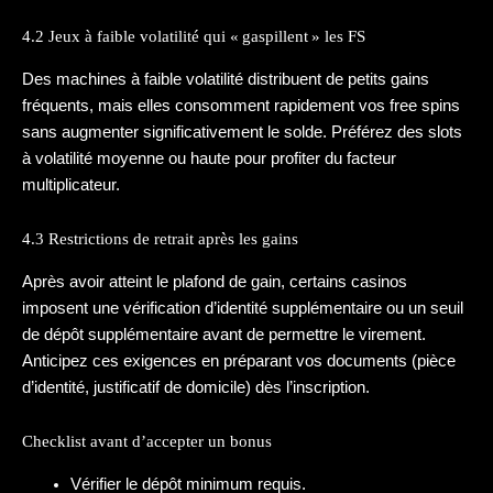
4.2 Jeux à faible volatilité qui « gaspillent » les FS
Des machines à faible volatilité distribuent de petits gains
fréquents, mais elles consomment rapidement vos free spins
sans augmenter significativement le solde. Préférez des slots
à volatilité moyenne ou haute pour profiter du facteur
multiplicateur.
4.3 Restrictions de retrait après les gains
Après avoir atteint le plafond de gain, certains casinos
imposent une vérification d’identité supplémentaire ou un seuil
de dépôt supplémentaire avant de permettre le virement.
Anticipez ces exigences en préparant vos documents (pièce
d’identité, justificatif de domicile) dès l’inscription.
Checklist avant d’accepter un bonus
Vérifier le dépôt minimum requis.