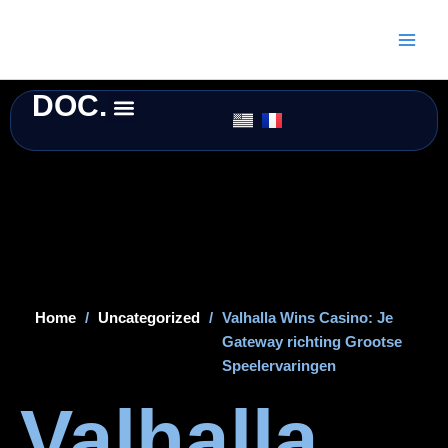
Skip
to
content
DOC.
Home
/
Uncategorized
/
Valhalla Wins Casino: Je
Gateway richting Grootse
Speelervaringen
Valhalla