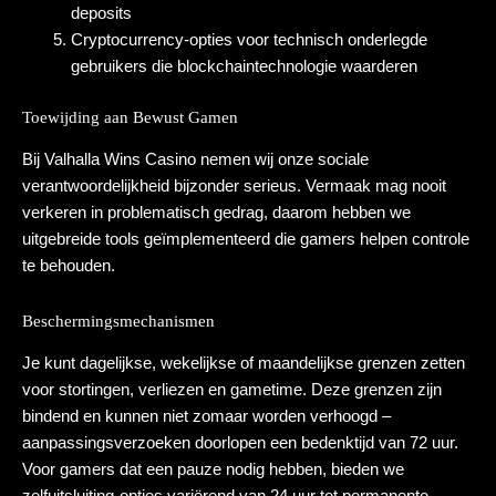
deposits
Cryptocurrency-opties voor technisch onderlegde
gebruikers die blockchaintechnologie waarderen
Toewijding aan Bewust Gamen
Bij Valhalla Wins Casino nemen wij onze sociale
verantwoordelijkheid bijzonder serieus. Vermaak mag nooit
verkeren in problematisch gedrag, daarom hebben we
uitgebreide tools geïmplementeerd die gamers helpen controle
te behouden.
Beschermingsmechanismen
Je kunt dagelijkse, wekelijkse of maandelijkse grenzen zetten
voor stortingen, verliezen en gametime. Deze grenzen zijn
bindend en kunnen niet zomaar worden verhoogd –
aanpassingsverzoeken doorlopen een bedenktijd van 72 uur.
Voor gamers dat een pauze nodig hebben, bieden we