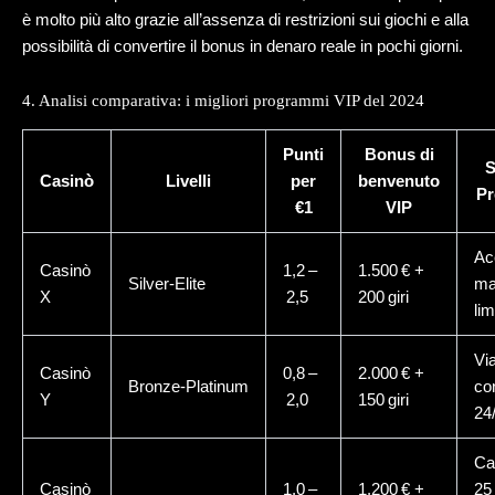
è molto più alto grazie all’assenza di restrizioni sui giochi e alla
possibilità di convertire il bonus in denaro reale in pochi giorni.
4. Analisi comparativa: i migliori programmi VIP del 2024
Punti
Bonus di
S
Casinò
Livelli
per
benvenuto
P
€1
VIP
Ac
Casinò
1,2 –
1.500 € +
Silver‑Elite
ma
X
2,5
200 giri
lim
Via
Casinò
0,8 –
2.000 € +
Bronze‑Platinum
co
Y
2,0
150 giri
24
Ca
Casinò
1,0 –
1.200 € +
25