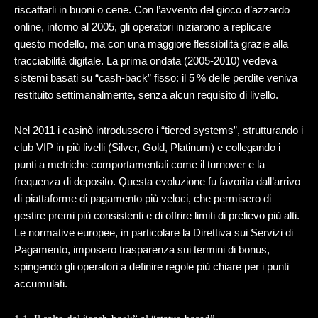
riscattarli in buoni o cene. Con l’avvento del gioco d’azzardo
online, intorno al 2005, gli operatori iniziarono a replicare
questo modello, ma con una maggiore flessibilità grazie alla
tracciabilità digitale. La prima ondata (2005‑2010) vedeva
sistemi basati su “cash‑back” fisso: il 5 % delle perdite veniva
restituito settimanalmente, senza alcun requisito di livello.
Nel 2011 i casinò introdussero i “tiered systems”, strutturando i
club VIP in più livelli (Silver, Gold, Platinum) e collegando i
punti a metriche comportamentali come il turnover e la
frequenza di deposito. Questa evoluzione fu favorita dall’arrivo
di piattaforme di pagamento più veloci, che permisero di
gestire premi più consistenti e di offrire limiti di prelievo più alti.
Le normative europee, in particolare la Direttiva sui Servizi di
Pagamento, imposero trasparenza sui termini di bonus,
spingendo gli operatori a definire regole più chiare per i punti
accumulati.