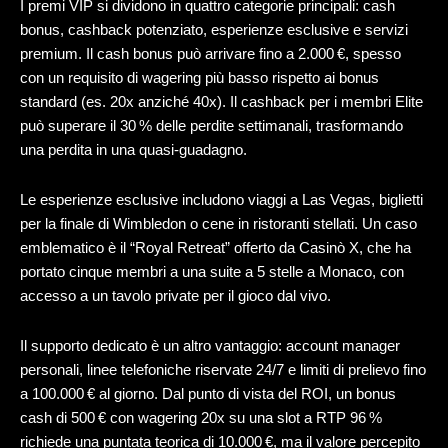
I premi VIP si dividono in quattro categorie principali: cash
bonus, cashback potenziato, esperienze esclusive e servizi
premium. Il cash bonus può arrivare fino a 2.000 €, spesso
con un requisito di wagering più basso rispetto ai bonus
standard (es. 20x anziché 40x). Il cashback per i membri Elite
può superare il 30 % delle perdite settimanali, trasformando
una perdita in una quasi‑guadagno.
Le esperienze esclusive includono viaggi a Las Vegas, biglietti
per la finale di Wimbledon o cene in ristoranti stellati. Un caso
emblematico è il “Royal Retreat” offerto da Casinò X, che ha
portato cinque membri a una suite a 5 stelle a Monaco, con
accesso a un tavolo private per il gioco dal vivo.
Il supporto dedicato è un altro vantaggio: account manager
personali, linee telefoniche riservate 24/7 e limiti di prelievo fino
a 100.000 € al giorno. Dal punto di vista del ROI, un bonus
cash di 500 € con wagering 20x su una slot a RTP 96 %
richiede una puntata teorica di 10.000 €, ma il valore percepito