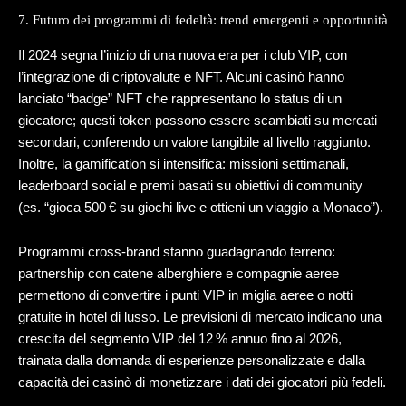
7. Futuro dei programmi di fedeltà: trend emergenti e opportunità
Il 2024 segna l’inizio di una nuova era per i club VIP, con
l’integrazione di criptovalute e NFT. Alcuni casinò hanno
lanciato “badge” NFT che rappresentano lo status di un
giocatore; questi token possono essere scambiati su mercati
secondari, conferendo un valore tangibile al livello raggiunto.
Inoltre, la gamification si intensifica: missioni settimanali,
leaderboard social e premi basati su obiettivi di community
(es. “gioca 500 € su giochi live e ottieni un viaggio a Monaco”).
Programmi cross‑brand stanno guadagnando terreno:
partnership con catene alberghiere e compagnie aeree
permettono di convertire i punti VIP in miglia aeree o notti
gratuite in hotel di lusso. Le previsioni di mercato indicano una
crescita del segmento VIP del 12 % annuo fino al 2026,
trainata dalla domanda di esperienze personalizzate e dalla
capacità dei casinò di monetizzare i dati dei giocatori più fedeli.