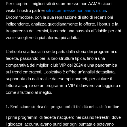
Per scoprire i migliori siti di scommesse non AAMS sicuri,
visita il nostro partner
siti scommesse non aams sicuri
.
Drcommodore, con la sua reputazione di sito di recensioni
indipendente, analizza quotidianamente le offerte, i bonus e la
trasparenza dei termini, fornendo una bussola affidabile per chi
vuole scegliere la piattaforma più adatta.
L’articolo si articola in sette parti: dalla storia dei programmi di
fedeltà, passando per la loro struttura tipica, fino a una
comparativa dei migliori club VIP del 2024 e una panoramica
sui trend emergenti. L’obiettivo è offrire un’analisi dettagliata,
supportata da dati reali e da esempi concreti, per aiutare il
lettore a capire se un programma VIP è davvero vantaggioso e
come sfruttarlo al meglio.
1. Evoluzione storica dei programmi di fedeltà nei casinò online
I primi programmi di fedeltà nacquero nei casinò terrestri, dove
i giocatori accumulavano punti per ogni puntata e potevano