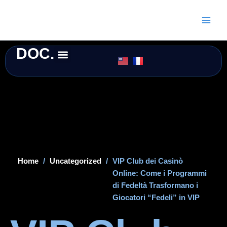
Skip
to
content
DOC.
Home
/
Uncategorized
/
VIP Club dei Casinò
Online: Come i Programmi
di Fedeltà Trasformano i
Giocatori “Fedeli” in VIP