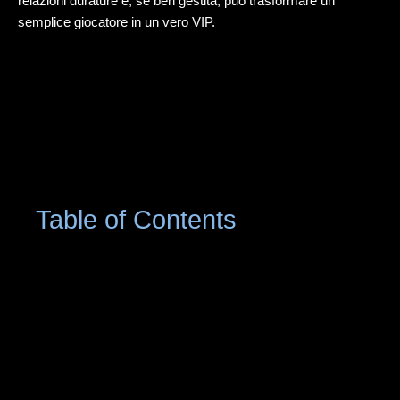
relazioni durature e, se ben gestita, può trasformare un
semplice giocatore in un vero VIP.
Table of Contents