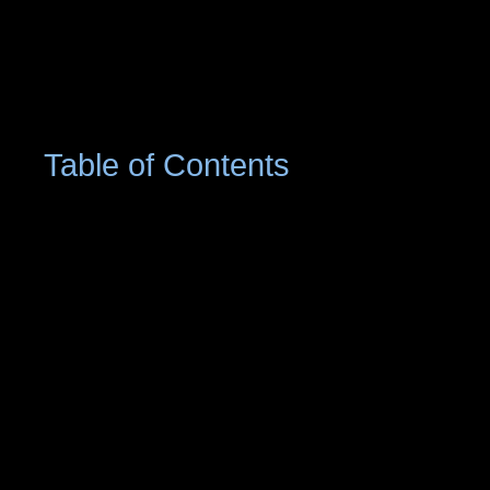
Table of Contents