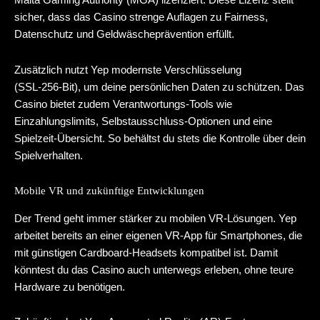
Malta Gaming Authority (MGA) lizenziert. Diese Lizenz stellt
sicher, dass das Casino strenge Auflagen zu Fairness,
Datenschutz und Geldwäscheprävention erfüllt.
Zusätzlich nutzt Yep modernste Verschlüsselung
(SSL‑256‑Bit), um deine persönlichen Daten zu schützen. Das
Casino bietet zudem Verantwortungs‑Tools wie
Einzahlungslimits, Selbstausschluss‑Optionen und eine
Spielzeit‑Übersicht. So behältst du stets die Kontrolle über dein
Spielverhalten.
Mobile VR und zukünftige Entwicklungen
Der Trend geht immer stärker zu mobilen VR‑Lösungen. Yep
arbeitet bereits an einer eigenen VR‑App für Smartphones, die
mit günstigen Cardboard‑Headsets kompatibel ist. Damit
könntest du das Casino auch unterwegs erleben, ohne teure
Hardware zu benötigen.