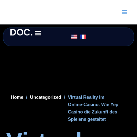
Skip
to
content
DOC.
Home
/
Uncategorized
/
Virtual Reality im
Online‑Casino: Wie Yep
Casino die Zukunft des
Spielens gestaltet