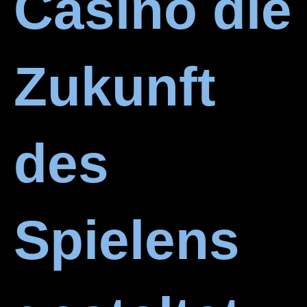
Casino die
Zukunft
des
Spielens