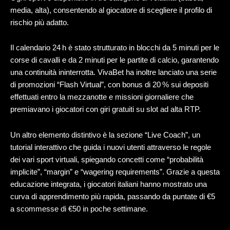
media, alta), consentendo al giocatore di scegliere il profilo di
rischio più adatto.
Il calendario 24 h è stato strutturato in blocchi da 5 minuti per le
corse di cavalli e da 2 minuti per le partite di calcio, garantendo
una continuità ininterrotta. VivaBet ha inoltre lanciato una serie
di promozioni “Flash Virtual”, con bonus di 20 % sui depositi
effettuati entro la mezzanotte e missioni giornaliere che
premiavano i giocatori con giri gratuiti su slot ad alta RTP.
Un altro elemento distintivo è la sezione “Live Coach”, un
tutorial interattivo che guida i nuovi utenti attraverso le regole
dei vari sport virtuali, spiegando concetti come “probabilità
implicite”, “margin” e “wagering requirements”. Grazie a questa
educazione integrata, i giocatori italiani hanno mostrato una
curva di apprendimento più rapida, passando da puntate di €5
a scommesse di €50 in poche settimane.