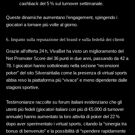
cashback del 5 % sul turnover settimanale.
Queste dinamiche aumentano l’engagement, spingendo i
giocatori a tornare più volte al giorno.
6. Impatto sulla reputazione del brand e sulla fedeltà dei clienti
Grazie all’offerta 24 h, VivaBet ha visto un miglioramento del
Net Promoter Score del 36 punti in due anni, passando da 42 a
78. I giocatori hanno sottolineato nella sezione “recensioni
poker” del sito Silverairitalia come la presenza di virtual sports
abbia reso la piattaforma più “vivace” e meno dipendente dalle
stagioni sportive.
Testimonianze raccolte su forum italiani evidenziano che gli
utenti più fedeli (giocatori italiani con più di €5.000 di turnover
annuale) hanno aumentato la loro attività di poker del 22 %
dopo aver sperimentato i virtual sports, citando la “sinergia tra
bonus di benvenuto” e la possibilità di “spendere rapidamente