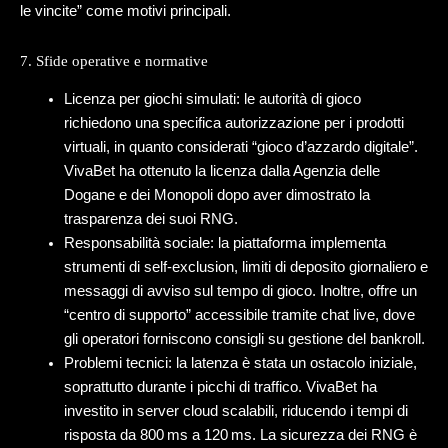
le vincite” come motivi principali.
7. Sfide operative e normative
Licenza per giochi simulati: le autorità di gioco
richiedono una specifica autorizzazione per i prodotti
virtuali, in quanto considerati “gioco d’azzardo digitale”.
VivaBet ha ottenuto la licenza dalla Agenzia delle
Dogane e dei Monopoli dopo aver dimostrato la
trasparenza dei suoi RNG.
Responsabilità sociale: la piattaforma implementa
strumenti di self‑exclusion, limiti di deposito giornaliero e
messaggi di avviso sul tempo di gioco. Inoltre, offre un
“centro di supporto” accessibile tramite chat live, dove
gli operatori forniscono consigli su gestione del bankroll.
Problemi tecnici: la latenza è stata un ostacolo iniziale,
soprattutto durante i picchi di traffico. VivaBet ha
investito in server cloud scalabili, riducendo i tempi di
risposta da 800 ms a 120 ms. La sicurezza dei RNG è