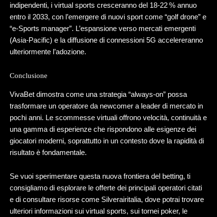
indipendenti, i virtual sports cresceranno del 18‑22 % annuo
entro il 2033, con l’emergere di nuovi sport come “golf drone” e
“e‑Sports manager”. L’espansione verso mercati emergenti
(Asia‑Pacific) e la diffusione di connessioni 5G accelereranno
ulteriormente l’adozione.
Conclusione
VivaBet dimostra come una strategia “always‑on” possa
trasformare un operatore da newcomer a leader di mercato in
pochi anni. Le scommesse virtuali offrono velocità, continuità e
una gamma di esperienze che rispondono alle esigenze dei
giocatori moderni, soprattutto in un contesto dove la rapidità di
risultato è fondamentale.
Se vuoi sperimentare questa nuova frontiera del betting, ti
consigliamo di esplorare le offerte dei principali operatori citati
e di consultare risorse come Silverairitalia, dove potrai trovare
ulteriori informazioni sui virtual sports, sui tornei poker, le