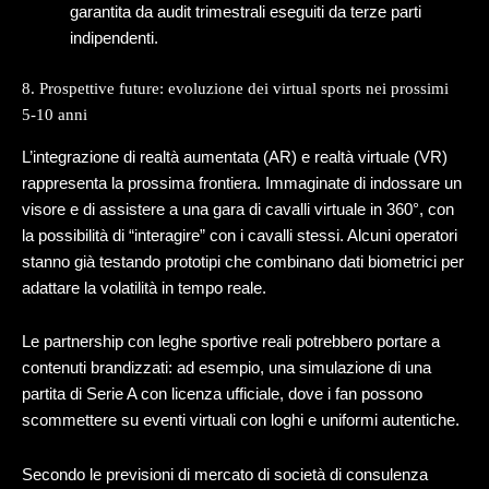
garantita da audit trimestrali eseguiti da terze parti
indipendenti.
8. Prospettive future: evoluzione dei virtual sports nei prossimi
5‑10 anni
L’integrazione di realtà aumentata (AR) e realtà virtuale (VR)
rappresenta la prossima frontiera. Immaginate di indossare un
visore e di assistere a una gara di cavalli virtuale in 360°, con
la possibilità di “interagire” con i cavalli stessi. Alcuni operatori
stanno già testando prototipi che combinano dati biometrici per
adattare la volatilità in tempo reale.
Le partnership con leghe sportive reali potrebbero portare a
contenuti brandizzati: ad esempio, una simulazione di una
partita di Serie A con licenza ufficiale, dove i fan possono
scommettere su eventi virtuali con loghi e uniformi autentiche.
Secondo le previsioni di mercato di società di consulenza