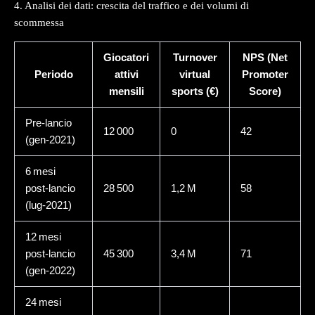
4. Analisi dei dati: crescita del traffico e dei volumi di
scommessa
Giocatori
Turnover
NPS (Net
Periodo
attivi
virtual
Promoter
mensili
sports (€)
Score)
Pre‑lancio
12 000
0
42
(gen‑2021)
6 mesi
post‑lancio
28 500
1,2 M
58
(lug‑2021)
12 mesi
post‑lancio
45 300
3,4 M
71
(gen‑2022)
24 mesi