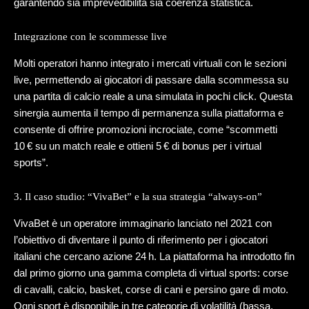
garantendo sia imprevedibilità sia coerenza statistica.
Integrazione con le scommesse live
Molti operatori hanno integrato i mercati virtuali con le sezioni
live, permettendo ai giocatori di passare dalla scommessa su
una partita di calcio reale a una simulata in pochi click. Questa
sinergia aumenta il tempo di permanenza sulla piattaforma e
consente di offrire promozioni incrociate, come “scommetti
10 € su un match reale e ottieni 5 € di bonus per i virtual
sports”.
3. Il caso studio: “VivaBet” e la sua strategia “always‑on”
VivaBet è un operatore immaginario lanciato nel 2021 con
l’obiettivo di diventare il punto di riferimento per i giocatori
italiani che cercano azione 24 h. La piattaforma ha introdotto fin
dal primo giorno una gamma completa di virtual sports: corse
di cavalli, calcio, basket, corse di cani e persino gare di moto.
Ogni sport è disponibile in tre categorie di volatilità (bassa,