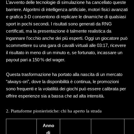
L’avvento delle tecnologie di simulazione ha cancellato queste
barriere. Algoritmi di intelligenza artificiale, motori fisici avanzati
e grafica 3‑D consentono di replicare le dinamiche di qualsiasi
sport in pochi secondi. I risultati sono generati da RNG
certificati, ma la presentazione è talmente realistica da
ingannare l’occhio anche dei più esperti. Oggi un giocatore può
scommettere su una gara di cavalli virtuali alle 03:17, ricevere
il risultato in meno di un minuto e, se fortunato, incassare un
payout pari a 150 % del wager.
Questa trasformazione ha portato alla nascita di un mercato
“always‑on”, dove la disponibilità è continua, le promozioni
sono frequenti e la volatilità dei giochi può essere calibrata per
offrire esperienze sia a bassa che ad alta intensità.
2. Piattaforme pionieristiche: chi ha aperto la strada
Anno
di