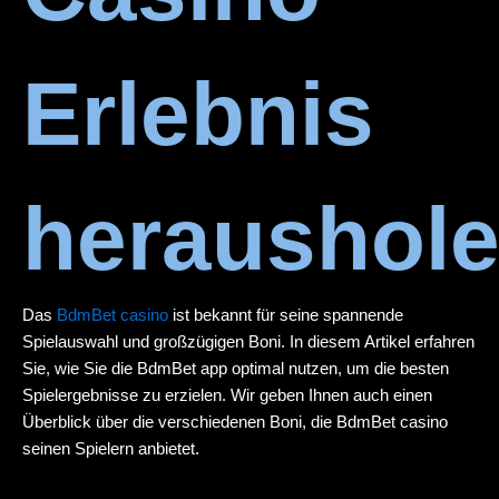
Erlebnis
heraushol
Das
BdmBet casino
ist bekannt für seine spannende
Spielauswahl und großzügigen Boni. In diesem Artikel erfahren
Sie, wie Sie die BdmBet app optimal nutzen, um die besten
Spielergebnisse zu erzielen. Wir geben Ihnen auch einen
Überblick über die verschiedenen Boni, die BdmBet casino
seinen Spielern anbietet.