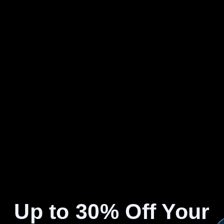
Up to 30% Off Your