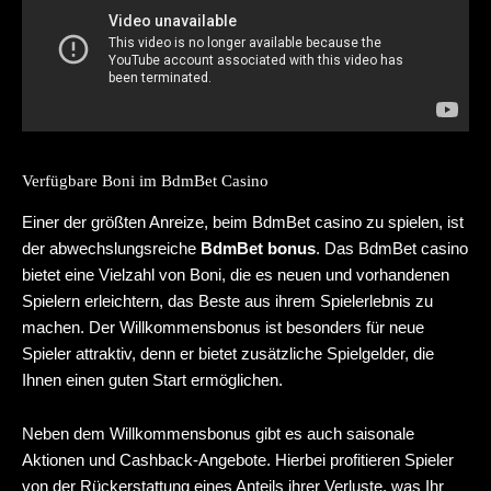
Verfügbare Boni im BdmBet Casino
Einer der größten Anreize, beim BdmBet casino zu spielen, ist
der abwechslungsreiche
BdmBet bonus
. Das BdmBet casino
bietet eine Vielzahl von Boni, die es neuen und vorhandenen
Spielern erleichtern, das Beste aus ihrem Spielerlebnis zu
machen. Der Willkommensbonus ist besonders für neue
Spieler attraktiv, denn er bietet zusätzliche Spielgelder, die
Ihnen einen guten Start ermöglichen.
Neben dem Willkommensbonus gibt es auch saisonale
Aktionen und Cashback-Angebote. Hierbei profitieren Spieler
von der Rückerstattung eines Anteils ihrer Verluste, was Ihr