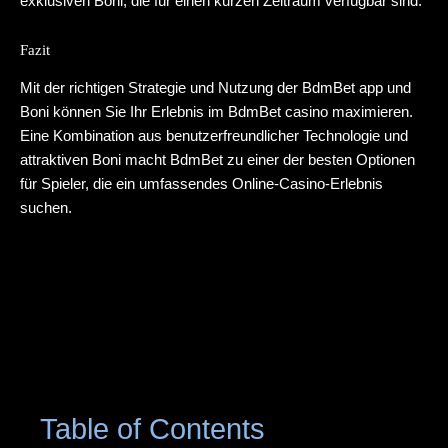
exklusiven Boni, die für einen kurzen Zeitraum verfügbar sind.
Fazit
Mit der richtigen Strategie und Nutzung der BdmBet app und
Boni können Sie Ihr Erlebnis im BdmBet casino maximieren.
Eine Kombination aus benutzerfreundlicher Technologie und
attraktiven Boni macht BdmBet zu einer der besten Optionen
für Spieler, die ein umfassendes Online-Casino-Erlebnis
suchen.
Table of Contents