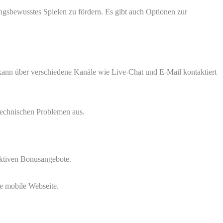
ungsbewusstes Spielen zu fördern. Es gibt auch Optionen zur
 kann über verschiedene Kanäle wie Live-Chat und E-Mail kontaktiert
technischen Problemen aus.
aktiven Bonusangebote.
de mobile Webseite.