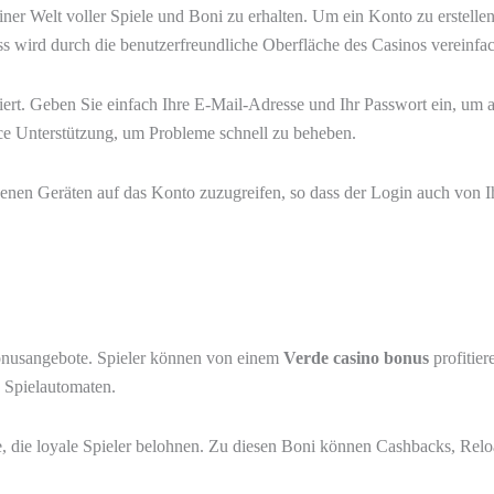
einer Welt voller Spiele und Boni zu erhalten. Um ein Konto zu erstell
s wird durch die benutzerfreundliche Oberfläche des Casinos vereinfac
ert. Geben Sie einfach Ihre E-Mail-Adresse und Ihr Passwort ein, um a
ice Unterstützung, um Probleme schnell zu beheben.
iedenen Geräten auf das Konto zuzugreifen, so dass der Login auch von 
onusangebote. Spieler können von einem
Verde casino bonus
profitier
 Spielautomaten.
, die loyale Spieler belohnen. Zu diesen Boni können Cashbacks, Reloa