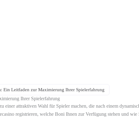
: Ein Leitfaden zur Maximierung Ihrer Spielerfahrung
ximierung Ihrer Spielerfahrung
es zu einer attraktiven Wahl für Spieler machen, die nach einem dynam
ecasino registrieren, welche Boni Ihnen zur Verfügung stehen und wie 