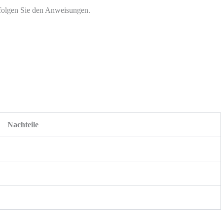
d folgen Sie den Anweisungen.
Nachteile