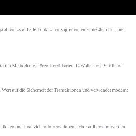
problemlos auf alle Funktionen zugreifen, einschließlich Ein- und
testen Methoden gehören Kreditkarten, E-Wallets wie Skrill und
n Wert auf die Sicherheit der Transaktionen und verwendet moderne
sönlichen und finanziellen Informationen sicher aufbewahrt werden.