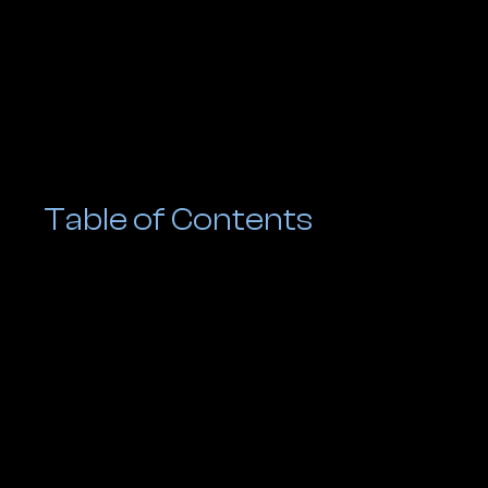
Table of Contents