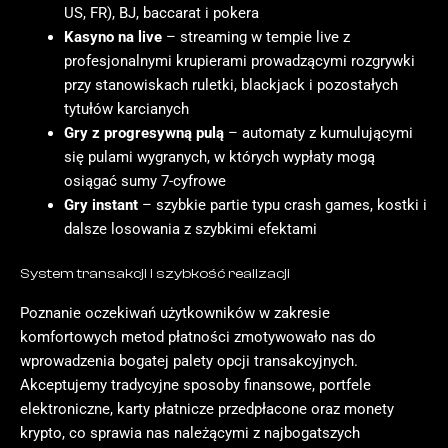
US, FR), BJ, baccarat i pokera
Kasyno na live
– streaming w tempie live z
profesjonalnymi krupierami prowadzącymi rozgrywki
przy stanowiskach ruletki, blackjack i pozostałych
tytułów karcianych
Gry z progresywną pulą
– automaty z kumulującymi
się pulami wygranych, w których wypłaty mogą
osiągać sumy 7-cyfrowe
Gry instant
– szybkie partie typu crash games, kostki i
dalsze losowania z szybkimi efektami
System transakcji i szybkość realizacji
Poznanie oczekiwań użytkowników w zakresie
komfortowych metod płatności zmotywowało nas do
wprowadzenia bogatej palety opcji transakcyjnych.
Akceptujemy tradycyjne sposoby finansowe, portfele
elektroniczne, karty płatnicze przedpłacone oraz monety
krypto, co sprawia nas należącymi z najbogatszych