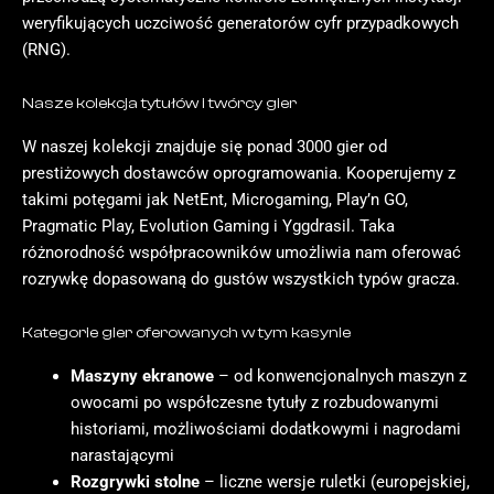
weryfikujących uczciwość generatorów cyfr przypadkowych
(RNG).
Nasze kolekcja tytułów i twórcy gier
W naszej kolekcji znajduje się ponad 3000 gier od
prestiżowych dostawców oprogramowania. Kooperujemy z
takimi potęgami jak NetEnt, Microgaming, Play’n GO,
Pragmatic Play, Evolution Gaming i Yggdrasil. Taka
różnorodność współpracowników umożliwia nam oferować
rozrywkę dopasowaną do gustów wszystkich typów gracza.
Kategorie gier oferowanych w tym kasynie
Maszyny ekranowe
– od konwencjonalnych maszyn z
owocami po współczesne tytuły z rozbudowanymi
historiami, możliwościami dodatkowymi i nagrodami
narastającymi
Rozgrywki stolne
– liczne wersje ruletki (europejskiej,