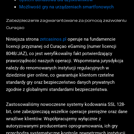
Możliwość gry na urządzeniach smartfonowych
Zabezpieczenie zagwarantowane za pomocą zezwoleniu
Curaçao
Niniejsza strona
zetcasinos.pl
operuje na fundamencie
licencji przyznanej od Curaçao eGaming (numer licencji
8048/JAZ), co jest weryfikowalny fakt potwierdzający
praworządność naszych operacji. Wspomniana jurysdykcja
należy do renomowanych instytucji regulacyjnych w
dziedzinie gier online, co gwarantuje klientom rzetelne
standardy gry oraz bezpieczeństwo danych prywatnych
zgodnie z globalnymi standardami bezpieczeństwa.
Zastosowaliśmy nowoczesne systemy kodowania SSL 128-
bit, one zabezpieczają wszelkie operacje pieniężne oraz dane
wrażliwe klientów. Współpracujemy wyłącznie z
autoryzowanymi producentami oprogramowania, ich gry
przechodzą systematyczne kontrole zewnętrznych instytucji