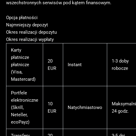
wszechstronnych serwisów pod kątem finansowym.
Opcja płatności
Najmniejszy depozyt
Okres realizacji depozytu
Okres realizacji wypłaty
Karty
płatnicze
20
1-3 doby
płatnicze
Instant
EUR
robocze
(Visa,
Mastercard)
Portfele
elektroniczne
10
Maksymaln
(Skrill,
Natychmiastowo
EUR
24 godz.
Neteller,
ecoPayz)
Transfery
20
3-5 dni