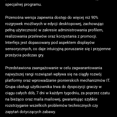
specjalnej programu.
Przenośna wersja zapewnia dostęp do więcej niż 90%
rozgrywek możliwych w edycji desktopowej, zachowując
pełną użyteczność w zakresie administrowania profilem,
realizowania przelewów oraz korzystania z promocji.
Interfejs jest dopasowany pod aspektem displayów
sensorycznych, co daje intuicyjną poruszanie się i przyjemne
przeżycia podczas gry.
Przedstawiona zaangażowanie w celu zagwarantowania
najwyższej rangi rozwiązań wpływa się na ciągły rozwój
platformy oraz wprowadzanie pionierskich mechanizmów IT.
Grupa obsługi użytkownika trwa do dyspozycji graczy w
ciągu całych dób, 7 dni w każdym tygodniu, za poprzez czatu
na bieżąco oraz maila mailowej, gwarantując szybkie
rozstrzyganie wszelkich problemów technicznych czy
zapytań dotyczących zabawy.