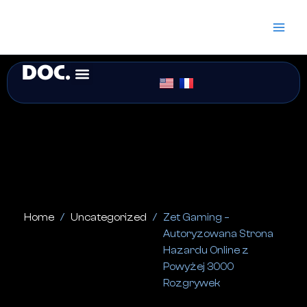
Skip
to
content
DOC.
Home
/
Uncategorized
/
Zet Gaming –
Autoryzowana Strona
Hazardu Online z
Powyżej 3000
Rozgrywek